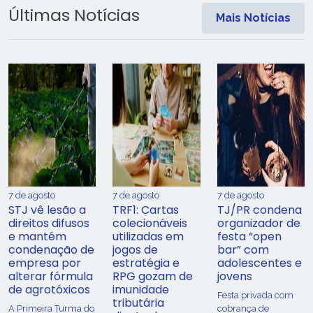
Últimas Notícias
Mais Notícias
7 de agosto
7 de agosto
7 de agosto
STJ vê lesão a
TRF1: Cartas
TJ/PR condena
direitos difusos
colecionáveis
organizador de
e mantém
utilizadas em
festa “open
condenação de
jogos de
bar” com
empresa por
estratégia e
adolescentes e
alterar fórmula
RPG gozam de
jovens
de agrotóxicos
imunidade
Festa privada com
tributária
​A Primeira Turma do
cobrança de