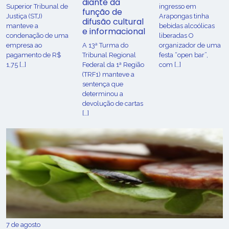
diante da
Superior Tribunal de
ingresso em
função de
Justiça (STJ)
Arapongas tinha
difusão cultural
manteve a
bebidas alcoólicas
e informacional
condenação de uma
liberadas O
empresa ao
A 13ª Turma do
organizador de uma
pagamento de R$
Tribunal Regional
festa “open bar”,
1,75 […]
Federal da 1ª Região
com […]
(TRF1) manteve a
sentença que
determinou a
devolução de cartas
[…]
7 de agosto