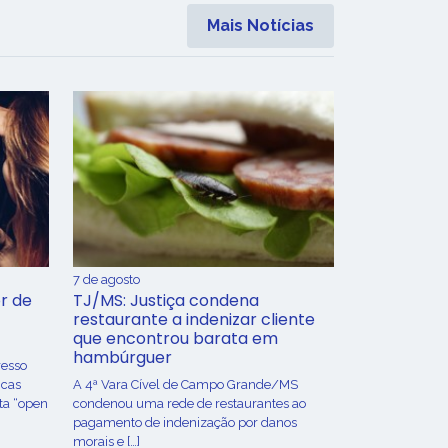
Mais Notícias
7 de agosto
r de
TJ/MS: Justiça condena
restaurante a indenizar cliente
que encontrou barata em
hambúrguer
resso
icas
A 4ª Vara Cível de Campo Grande/MS
ta “open
condenou uma rede de restaurantes ao
pagamento de indenização por danos
morais e […]