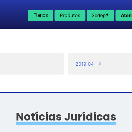
+
Planos
Produtos
Sedep
Aten
2019 04
Notícias Jurídicas