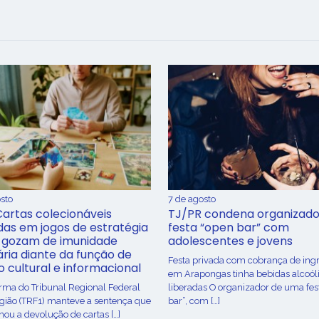
sto
7 de agosto
Cartas colecionáveis
TJ/PR condena organizado
adas em jogos de estratégia
festa “open bar” com
 gozam de imunidade
adolescentes e jovens
ária diante da função de
Festa privada com cobrança de ing
o cultural e informacional
em Arapongas tinha bebidas alcoól
urma do Tribunal Regional Federal
liberadas O organizador de uma fes
egião (TRF1) manteve a sentença que
bar”, com […]
ou a devolução de cartas […]