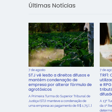
Últimas Notícias
7 de agosto
7 de ago
STJ vê lesão a direitos difusos e
TRF1: 
mantém condenação de
utiliz
empresa por alterar fórmula de
e RPG
agrotóxicos
tribut
difusã
​A Primeira Turma do Superior Tribunal de
Justiça (STJ) manteve a condenação de
A 13ª T
uma empresa ao pagamento de R$ 1,75 […]
da 1ª R
determin