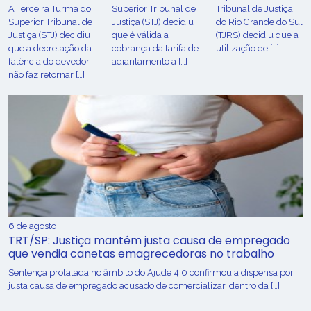
A Terceira Turma do
Superior Tribunal de
Tribunal de Justiça
Superior Tribunal de
Justiça (STJ) decidiu
do Rio Grande do Sul
Justiça (STJ) decidiu
que é válida a
(TJRS) decidiu que a
que a decretação da
cobrança da tarifa de
utilização de […]
falência do devedor
adiantamento a […]
não faz retornar […]
6 de agosto
TRT/SP: Justiça mantém justa causa de empregado
que vendia canetas emagrecedoras no trabalho
Sentença prolatada no âmbito do Ajude 4.0 confirmou a dispensa por
justa causa de empregado acusado de comercializar, dentro da […]