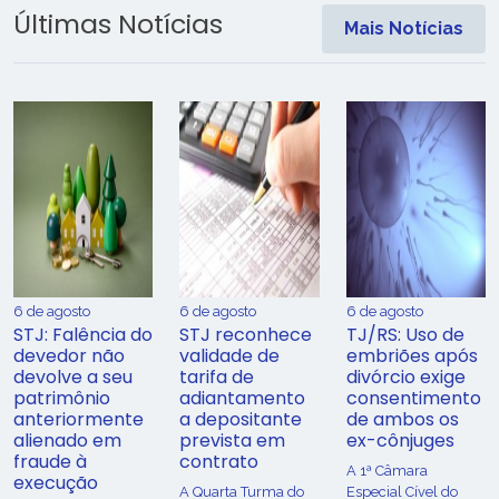
Últimas Notícias
Mais Notícias
6 de agosto
6 de agosto
6 de agosto
STJ: Falência do
STJ reconhece
TJ/RS: Uso de
devedor não
validade de
embriões após
devolve a seu
tarifa de
divórcio exige
patrimônio
adiantamento
consentimento
anteriormente
a depositante
de ambos os
alienado em
prevista em
ex-cônjuges
fraude à
contrato
A 1ª Câmara
execução
A Quarta Turma do
Especial Cível do