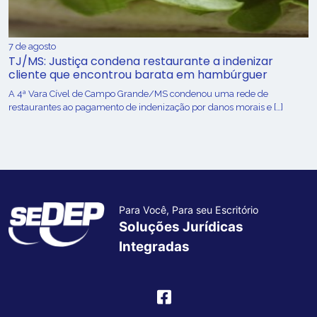
7 de agosto
TJ/MS: Justiça condena restaurante a indenizar
cliente que encontrou barata em hambúrguer
A 4ª Vara Cível de Campo Grande/MS condenou uma rede de
restaurantes ao pagamento de indenização por danos morais e […]
Para Você, Para seu Escritório
Soluções Jurídicas
Integradas