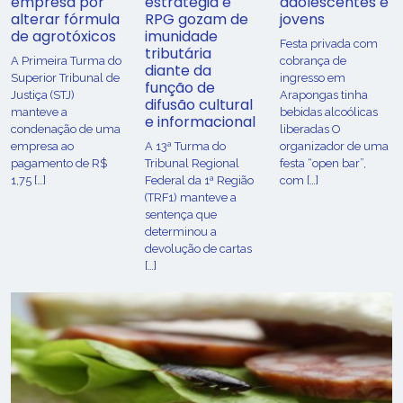
empresa por
estratégia e
adolescentes e
alterar fórmula
RPG gozam de
jovens
de agrotóxicos
imunidade
Festa privada com
tributária
​A Primeira Turma do
cobrança de
diante da
Superior Tribunal de
ingresso em
função de
Justiça (STJ)
Arapongas tinha
difusão cultural
manteve a
bebidas alcoólicas
e informacional
condenação de uma
liberadas O
empresa ao
A 13ª Turma do
organizador de uma
pagamento de R$
Tribunal Regional
festa “open bar”,
1,75 […]
Federal da 1ª Região
com […]
(TRF1) manteve a
sentença que
determinou a
devolução de cartas
[…]