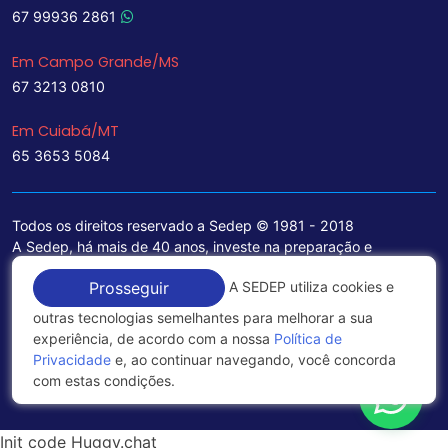
67 99936 2861
Em Campo Grande/MS
67 3213 0810
Em Cuiabá/MT
65 3653 5084
Todos os direitos reservado a Sedep © 1981 - 2018
A Sedep, há mais de 40 anos, investe na preparação e
treinamento de funcionários e na aquisição de tecnologia de
A SEDEP utiliza cookies e
Prosseguir
ponta para a ampliação de seu portfólio de serviços voltados
para a área jurídica, que contemplam informações seguras e
outras tecnologias semelhantes para melhorar a sua
excelentes soluções empresariais.
experiência, de acordo com a nossa
Política de
Privacidade
e, ao continuar navegando, você concorda
Política de Privacidade
com estas condições.
Init code Huggy.chat