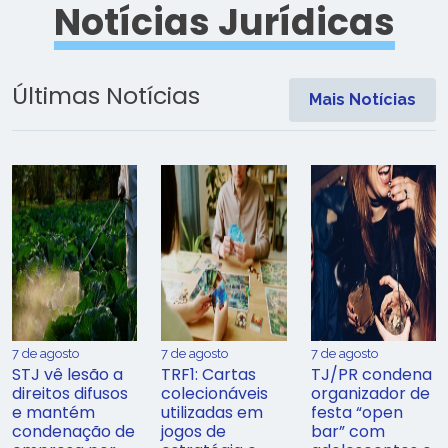
Notícias Jurídicas
Últimas Notícias
Mais Notícias
7 de agosto
7 de agosto
7 de agosto
STJ vê lesão a
TRF1: Cartas
TJ/PR condena
direitos difusos
colecionáveis
organizador de
e mantém
utilizadas em
festa “open
condenação de
jogos de
bar” com