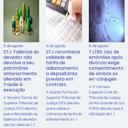
6 de agosto
6 de agosto
6 de agosto
STJ: Falência do
STJ reconhece
TJ/RS: Uso de
devedor não
validade de
embriões após
devolve a seu
tarifa de
divórcio exige
patrimônio
adiantamento
consentimento
anteriormente
a depositante
de ambos os
alienado em
prevista em
ex-cônjuges
fraude à
contrato
A 1ª Câmara
execução
A Quarta Turma do
Especial Cível do
A Terceira Turma do
Superior Tribunal de
Tribunal de Justiça
Superior Tribunal de
Justiça (STJ) decidiu
do Rio Grande do Sul
Justiça (STJ) decidiu
que é válida a
(TJRS) decidiu que a
que a decretação da
cobrança da tarifa de
utilização de […]
falência do devedor
adiantamento a […]
não faz retornar […]