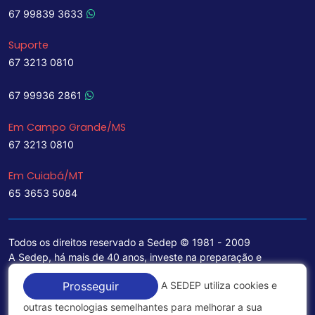
67 99839 3633
Suporte
67 3213 0810
67 99936 2861
Em Campo Grande/MS
67 3213 0810
Em Cuiabá/MT
65 3653 5084
Todos os direitos reservado a Sedep © 1981 - 2009
A Sedep, há mais de 40 anos, investe na preparação e
treinamento de funcionários e na aquisição de tecnologia de
A SEDEP utiliza cookies e
Prosseguir
ponta para a ampliação de seu portfólio de serviços voltados
para a área jurídica, que contemplam informações seguras e
outras tecnologias semelhantes para melhorar a sua