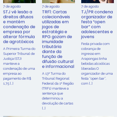
7 de agosto
7 de agosto
7 de agosto
STJ vê lesão a
TRF1: Cartas
TJ/PR condena
direitos difusos
colecionáveis
organizador de
e mantém
utilizadas em
festa “open
condenação de
jogos de
bar” com
empresa por
estratégia e
adolescentes e
alterar fórmula
RPG gozam de
jovens
de agrotóxicos
imunidade
Festa privada com
tributária
​A Primeira Turma do
cobrança de
diante da
Superior Tribunal de
ingresso em
função de
Justiça (STJ)
Arapongas tinha
difusão cultural
manteve a
bebidas alcoólicas
e informacional
condenação de uma
liberadas O
empresa ao
A 13ª Turma do
organizador de uma
pagamento de R$
Tribunal Regional
festa “open bar”,
1,75 […]
Federal da 1ª Região
com […]
(TRF1) manteve a
sentença que
determinou a
devolução de cartas
[…]