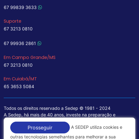
67 99839 3633
Suporte
67 3213 0810
67 99936 2861
Em Campo Grande/MS
67 3213 0810
Em Cuiabá/MT
65 3653 5084
Todos os direitos reservado a Sedep © 1981 - 2024
A Sedep, há mais de 40 anos, investe na preparação e
treinamento de funcionários e na aquisição de tecnologia de
A SEDEP utiliza cookies e
Prosseguir
ponta para a ampliação de seu portfólio de serviços voltados
para a área jurídica, que contemplam informações seguras e
outras tecnologias semelhantes para melhorar a sua