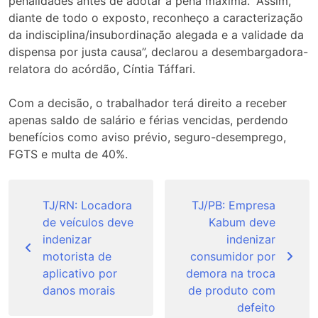
penalidades antes de adotar a pena máxima. “Assim,
diante de todo o exposto, reconheço a caracterização
da indisciplina/insubordinação alegada e a validade da
dispensa por justa causa”, declarou a desembargadora-
relatora do acórdão, Cíntia Táffari.
Com a decisão, o trabalhador terá direito a receber
apenas saldo de salário e férias vencidas, perdendo
benefícios como aviso prévio, seguro-desemprego,
FGTS e multa de 40%.
Navegação
de
TJ/RN: Locadora
TJ/PB: Empresa
de veículos deve
Kabum deve
Post
indenizar
indenizar
motorista de
consumidor por
aplicativo por
demora na troca
danos morais
de produto com
defeito