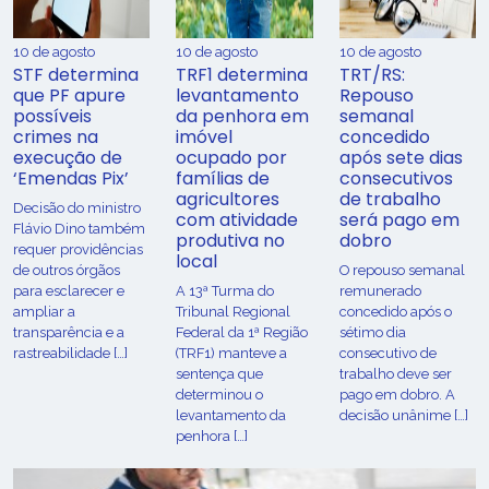
10 de agosto
10 de agosto
10 de agosto
STF determina
TRF1 determina
TRT/RS:
que PF apure
levantamento
Repouso
possíveis
da penhora em
semanal
crimes na
imóvel
concedido
execução de
ocupado por
após sete dias
‘Emendas Pix’
famílias de
consecutivos
agricultores
de trabalho
Decisão do ministro
com atividade
será pago em
Flávio Dino também
produtiva no
dobro
requer providências
local
de outros órgãos
O repouso semanal
para esclarecer e
A 13ª Turma do
remunerado
ampliar a
Tribunal Regional
concedido após o
transparência e a
Federal da 1ª Região
sétimo dia
rastreabilidade […]
(TRF1) manteve a
consecutivo de
sentença que
trabalho deve ser
determinou o
pago em dobro. A
levantamento da
decisão unânime […]
penhora […]