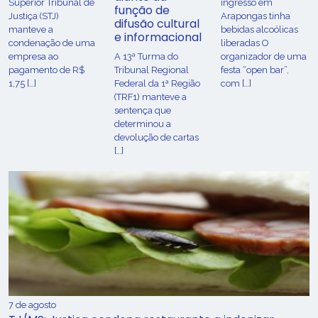
Superior Tribunal de
ingresso em
função de
Justiça (STJ)
Arapongas tinha
difusão cultural
manteve a
bebidas alcoólicas
e informacional
condenação de uma
liberadas O
empresa ao
A 13ª Turma do
organizador de uma
pagamento de R$
Tribunal Regional
festa “open bar”,
1,75 […]
Federal da 1ª Região
com […]
(TRF1) manteve a
sentença que
determinou a
devolução de cartas
[…]
7 de agosto