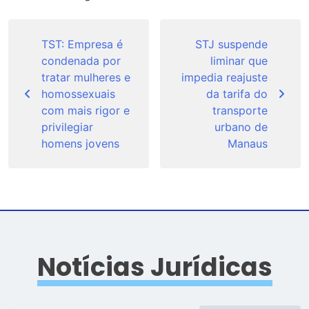
Navegação
de
TST: Empresa é
STJ suspende
condenada por
liminar que
Post
tratar mulheres e
impedia reajuste
homossexuais
da tarifa do
com mais rigor e
transporte
privilegiar
urbano de
homens jovens
Manaus
Notícias Jurídicas