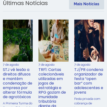
Últimas Notícias
Mais Notícias
7 de agosto
7 de agosto
7 de agosto
STJ vê lesão a
TRF1: Cartas
TJ/PR condena
direitos difusos
colecionáveis
organizador de
e mantém
utilizadas em
festa “open
condenação de
jogos de
bar” com
empresa por
estratégia e
adolescentes e
alterar fórmula
RPG gozam de
jovens
de agrotóxicos
imunidade
Festa privada com
tributária
​A Primeira Turma do
cobrança de
diante da