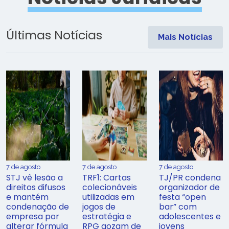
Últimas Notícias
Mais Notícias
7 de agosto
7 de agosto
7 de agosto
STJ vê lesão a
TRF1: Cartas
TJ/PR condena
direitos difusos
colecionáveis
organizador de
e mantém
utilizadas em
festa “open
condenação de
jogos de
bar” com
empresa por
estratégia e
adolescentes e
alterar fórmula
RPG gozam de
jovens