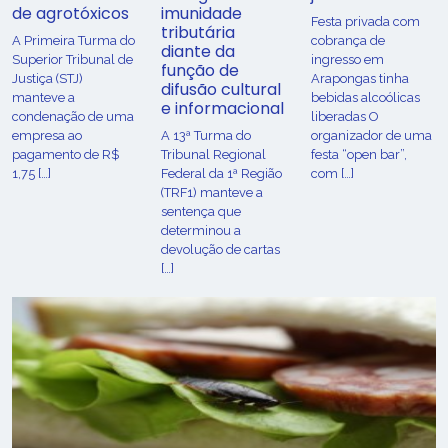
de agrotóxicos
imunidade
Festa privada com
tributária
​A Primeira Turma do
cobrança de
diante da
Superior Tribunal de
ingresso em
função de
Justiça (STJ)
Arapongas tinha
difusão cultural
manteve a
bebidas alcoólicas
e informacional
condenação de uma
liberadas O
empresa ao
A 13ª Turma do
organizador de uma
pagamento de R$
Tribunal Regional
festa “open bar”,
1,75 […]
Federal da 1ª Região
com […]
(TRF1) manteve a
sentença que
determinou a
devolução de cartas
[…]