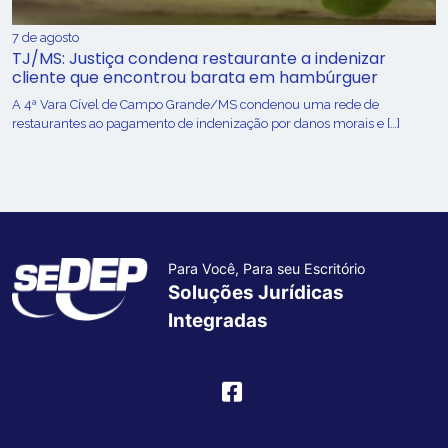
7 de agosto
TJ/MS: Justiça condena restaurante a indenizar
cliente que encontrou barata em hambúrguer
A 4ª Vara Cível de Campo Grande/MS condenou uma rede de
restaurantes ao pagamento de indenização por danos morais e […]
Para Você, Para seu Escritório
Soluções Jurídicas
Integradas