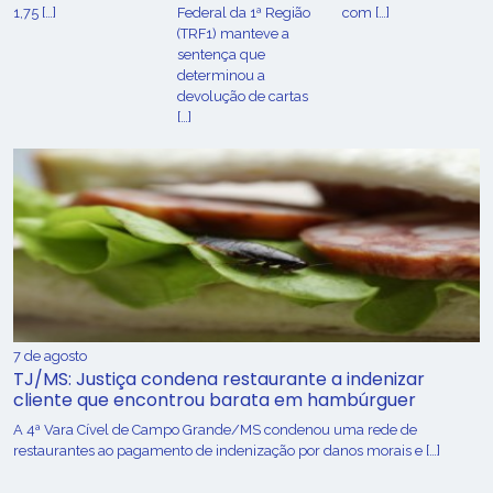
1,75 […]
Federal da 1ª Região
com […]
(TRF1) manteve a
sentença que
determinou a
devolução de cartas
[…]
7 de agosto
TJ/MS: Justiça condena restaurante a indenizar
cliente que encontrou barata em hambúrguer
A 4ª Vara Cível de Campo Grande/MS condenou uma rede de
restaurantes ao pagamento de indenização por danos morais e […]