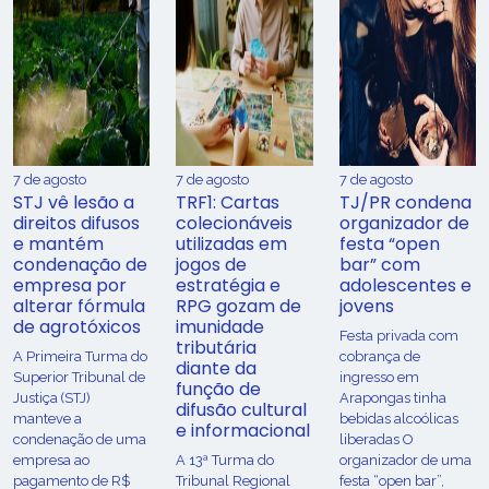
7 de agosto
7 de agosto
7 de agosto
STJ vê lesão a
TRF1: Cartas
TJ/PR condena
direitos difusos
colecionáveis
organizador de
e mantém
utilizadas em
festa “open
condenação de
jogos de
bar” com
empresa por
estratégia e
adolescentes e
alterar fórmula
RPG gozam de
jovens
de agrotóxicos
imunidade
Festa privada com
tributária
​A Primeira Turma do
cobrança de
diante da
Superior Tribunal de
ingresso em
função de
Justiça (STJ)
Arapongas tinha
difusão cultural
manteve a
bebidas alcoólicas
e informacional
condenação de uma
liberadas O
empresa ao
A 13ª Turma do
organizador de uma
pagamento de R$
Tribunal Regional
festa “open bar”,