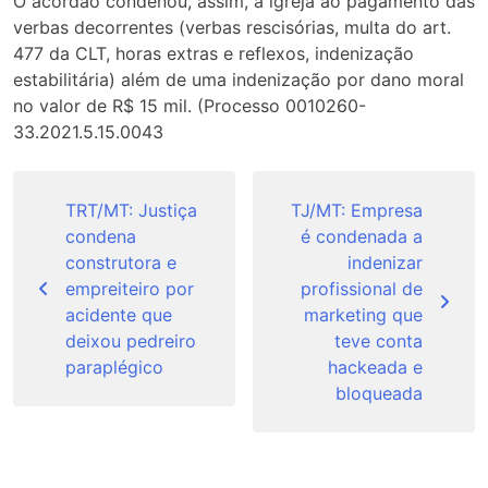
O acórdão condenou, assim, a igreja ao pagamento das
verbas decorrentes (verbas rescisórias, multa do art.
477 da CLT, horas extras e reflexos, indenização
estabilitária) além de uma indenização por dano moral
no valor de R$ 15 mil. (Processo 0010260-
33.2021.5.15.0043
Navegação
de
TRT/MT: Justiça
TJ/MT: Empresa
condena
é condenada a
Post
construtora e
indenizar
empreiteiro por
profissional de
acidente que
marketing que
deixou pedreiro
teve conta
paraplégico
hackeada e
bloqueada