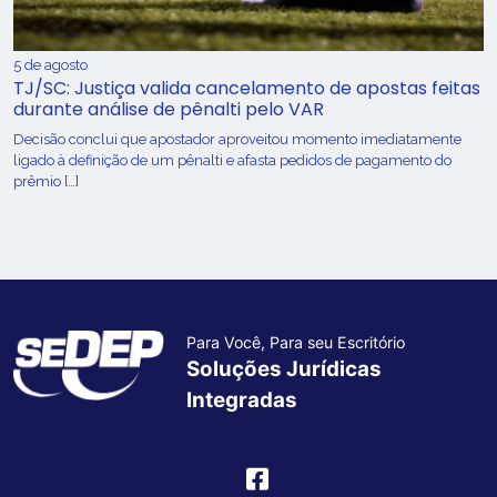
5 de agosto
TJ/SC: Justiça valida cancelamento de apostas feitas
durante análise de pênalti pelo VAR
Decisão conclui que apostador aproveitou momento imediatamente
ligado à definição de um pênalti e afasta pedidos de pagamento do
prêmio […]
Para Você, Para seu Escritório
Soluções Jurídicas
Integradas