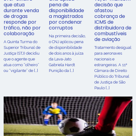
que atua
pena de
decisão que
durante venda
disponibilidade
afastou
de drogas
a magistrados
cobrança de
responde por
por condenar
ICMS de
tráfico, não por
corruptos
distribuidora de
colaboração
combustíveis
Na primeira decisão,
de aviação
A Quinta Turma do
o CNJ aplicou pena
Superior Tribunal de
de disponibilidade
Tratamento desigual
Justiça (STJ) decidiu
de dois anos à juíza
para aeronaves
que o agente que
da Lava-Jato
nacionais e
atua como “olheiro”
Gabriela Hardt
estrangeiras. A 11ª
ou “vigilante” de […]
Punição da […]
Câmara de Direito
Público do Tribunal
de Justiça de São
Paulo […]