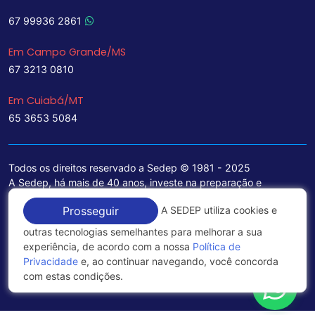
67 99936 2861
Em Campo Grande/MS
67 3213 0810
Em Cuiabá/MT
65 3653 5084
Todos os direitos reservado a Sedep © 1981 - 2025
A Sedep, há mais de 40 anos, investe na preparação e
treinamento de funcionários e na aquisição de tecnologia de
A SEDEP utiliza cookies e
Prosseguir
ponta para a ampliação de seu portfólio de serviços voltados
para a área jurídica, que contemplam informações seguras e
outras tecnologias semelhantes para melhorar a sua
excelentes soluções empresariais.
experiência, de acordo com a nossa
Política de
Privacidade
e, ao continuar navegando, você concorda
Política de Privacidade
com estas condições.