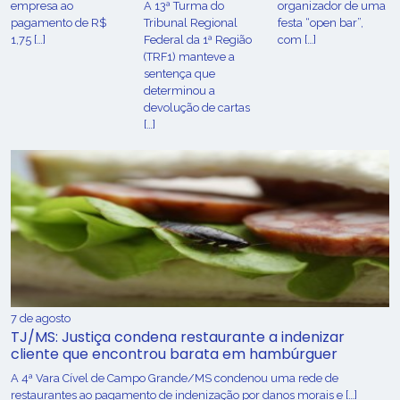
empresa ao
A 13ª Turma do
organizador de uma
pagamento de R$
Tribunal Regional
festa “open bar”,
1,75 […]
Federal da 1ª Região
com […]
(TRF1) manteve a
sentença que
determinou a
devolução de cartas
[…]
7 de agosto
TJ/MS: Justiça condena restaurante a indenizar
cliente que encontrou barata em hambúrguer
A 4ª Vara Cível de Campo Grande/MS condenou uma rede de
restaurantes ao pagamento de indenização por danos morais e […]