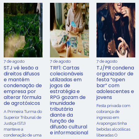
7 de agosto
7 de agosto
7 de agosto
STJ vê lesão a
TRF1: Cartas
TJ/PR condena
direitos difusos
colecionáveis
organizador de
e mantém
utilizadas em
festa “open
condenação de
jogos de
bar” com
empresa por
estratégia e
adolescentes e
alterar fórmula
RPG gozam de
jovens
de agrotóxicos
imunidade
Festa privada com
tributária
​A Primeira Turma do
cobrança de
diante da
Superior Tribunal de
ingresso em
função de
Justiça (STJ)
Arapongas tinha
difusão cultural
manteve a
bebidas alcoólicas
e informacional
condenação de uma
liberadas O