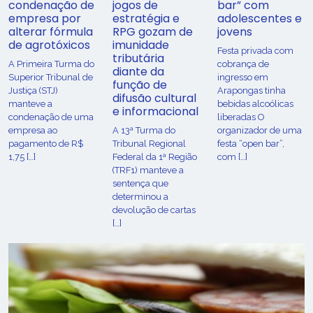
condenação de
jogos de
bar” com
empresa por
estratégia e
adolescentes e
alterar fórmula
RPG gozam de
jovens
de agrotóxicos
imunidade
Festa privada com
tributária
​A Primeira Turma do
cobrança de
diante da
Superior Tribunal de
ingresso em
função de
Justiça (STJ)
Arapongas tinha
difusão cultural
manteve a
bebidas alcoólicas
e informacional
condenação de uma
liberadas O
empresa ao
A 13ª Turma do
organizador de uma
pagamento de R$
Tribunal Regional
festa “open bar”,
1,75 […]
Federal da 1ª Região
com […]
(TRF1) manteve a
sentença que
determinou a
devolução de cartas
[…]