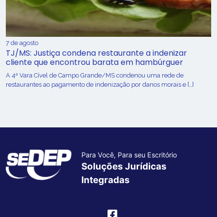
7 de agosto
TJ/MS: Justiça condena restaurante a indenizar
cliente que encontrou barata em hambúrguer
A 4ª Vara Cível de Campo Grande/MS condenou uma rede de
restaurantes ao pagamento de indenização por danos morais e […]
Para Você, Para seu Escritório
Soluções Jurídicas
Integradas