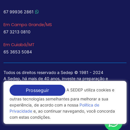
67 99936 2861
Em Campo Grande/MS
67 3213 0810
Em Cuiabá/MT
65 3653 5084
Todos os direitos reservado a Sedep © 1981 - 2024
A Sedep, há mais de 40 anos, investe na preparação e
treinamento de funcionários e na aquisição de tecnologia de
A SEDEP utiliza cookies e
Prosseguir
ponta para a ampliação de seu portfólio de serviços voltados
para a área jurídica, que contemplam informações seguras e
outras tecnologias semelhantes para melhorar a sua
excelentes soluções empresariais.
experiência, de acordo com a nossa
Política de
Privacidade
e, ao continuar navegando, você concorda
Política de Privacidade
com estas condições.