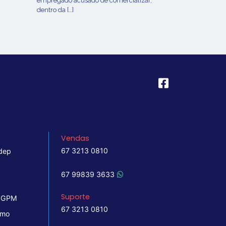
empregado acusado de comercializar,
dentro da […]
Vendas
67 3213 0810
dep
67 99839 3633
Suporte
 IGPM
67 3213 0810
imo