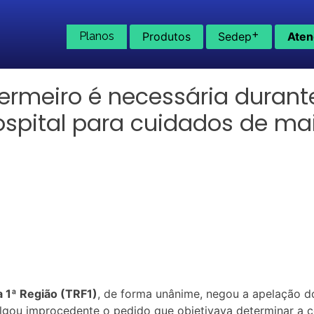
+
Planos
Produtos
Sedep
Aten
fermeiro é necessária durant
spital para cuidados de ma
a 1ª Região (TRF1)
, de forma unânime, negou a apelação 
lgou improcedente o pedido que objetivava determinar a c