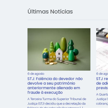
Últimas Notícias
6 de agosto
6 de ag
STJ: Falência do devedor não
STJ re
devolve a seu patrimônio
de ad
anteriormente alienado em
previ
fraude à execução
A Quart
A Terceira Turma do Superior Tribunal de
Justiça 
Justiça (STJ) decidiu que a decretação da
cobrança