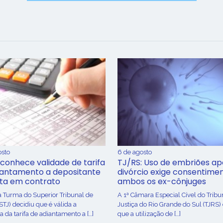
osto
6 de agosto
conhece validade de tarifa
TJ/RS: Uso de embriões ap
iantamento a depositante
divórcio exige consentime
sta em contrato
ambos os ex-cônjuges
a Turma do Superior Tribunal de
A 1ª Câmara Especial Cível do Tribu
(STJ) decidiu que é válida a
Justiça do Rio Grande do Sul (TJRS)
 da tarifa de adiantamento a […]
que a utilização de […]