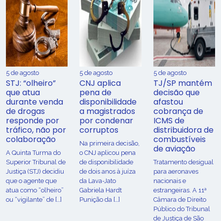
5 de agosto
5 de agosto
5 de agosto
STJ: “olheiro”
CNJ aplica
TJ/SP mantém
que atua
pena de
decisão que
durante venda
disponibilidade
afastou
de drogas
a magistrados
cobrança de
responde por
por condenar
ICMS de
tráfico, não por
corruptos
distribuidora de
colaboração
combustíveis
Na primeira decisão,
de aviação
A Quinta Turma do
o CNJ aplicou pena
Superior Tribunal de
de disponibilidade
Tratamento desigual
Justiça (STJ) decidiu
de dois anos à juíza
para aeronaves
que o agente que
da Lava-Jato
nacionais e
atua como “olheiro”
Gabriela Hardt
estrangeiras. A 11ª
ou “vigilante” de […]
Punição da […]
Câmara de Direito
Público do Tribunal
de Justiça de São