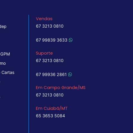
Vendas
67 3213 0810
dep
67 99839 3633
Suporte
 IGPM
67 3213 0810
imo
 Cartas
67 99936 2861
e
Em Campo Grande/MS
67 3213 0810
e
Em Cuiabá/MT
65 3653 5084