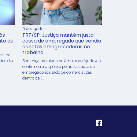
6 de agosto
ós
TRT/SP: Justiça mantém justa
nto de
causa de empregado que vendia
canetas emagrecedoras no
trabalho
nal de
 decidiu
Sentença prolatada no âmbito do Ajude 4.0
confirmou a dispensa por justa causa de
empregado acusado de comercializar,
dentro da […]