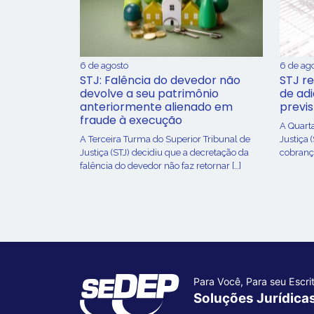
6 de agosto
6 de ag
STJ: Falência do devedor não
STJ re
devolve a seu patrimônio
de ad
anteriormente alienado em
previ
fraude à execução
A Quart
A Terceira Turma do Superior Tribunal de
Justiça 
Justiça (STJ) decidiu que a decretação da
cobrança
falência do devedor não faz retornar […]
Para Você, Para seu Escrit
Soluções Jurídica