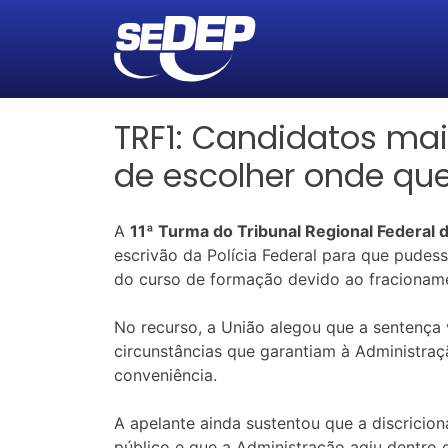
TRF1: Candidatos ma
de escolher onde qu
A
11ª Turma do Tribunal Regional Federal 
escrivão da Polícia Federal para que pudes
do curso de formação devido ao fracionam
No recurso, a União alegou que a sentença v
circunstâncias que garantiam à Administra
conveniência.
A apelante ainda sustentou que a discricio
público e que a Administração agiu dentro d