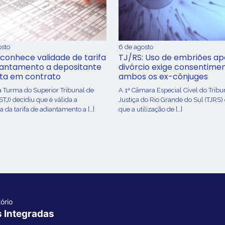
osto
6 de agosto
conhece validade de tarifa
TJ/RS: Uso de embriões ap
iantamento a depositante
divórcio exige consentime
sta em contrato
ambos os ex-cônjuges
a Turma do Superior Tribunal de
A 1ª Câmara Especial Cível do Tribu
(STJ) decidiu que é válida a
Justiça do Rio Grande do Sul (TJRS)
 da tarifa de adiantamento a […]
que a utilização de […]
ório
s Integradas