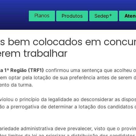
+
Planos
Produtos
Sedep
Aten
is bem colocados em concurs
erem trabalhar
da 1ª Região (TRF1)
confirmou uma sentença que acolheu o
sem optar pela lotação de sua preferência antes de serem
ento da turma.
iolou o princípio da legalidade ao desconsiderar as dispos
ção a prerrogativa de determinar a lotação dos candidatos
nariedade administrativa deve prevalecer, visto que o prov
os limites da lei ao priorizar a distribuição dos candidat