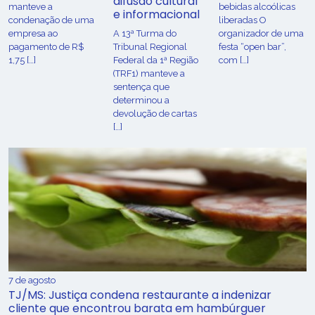
difusão cultural
manteve a
bebidas alcoólicas
e informacional
condenação de uma
liberadas O
empresa ao
A 13ª Turma do
organizador de uma
pagamento de R$
Tribunal Regional
festa “open bar”,
1,75 […]
Federal da 1ª Região
com […]
(TRF1) manteve a
sentença que
determinou a
devolução de cartas
[…]
7 de agosto
TJ/MS: Justiça condena restaurante a indenizar
cliente que encontrou barata em hambúrguer