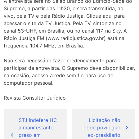
A entrevista será no Salão Branco do Edifício-Sede do
Supremo, a partir das 11h30, e será transmitida, ao
vivo, pela TV e pela Rádio Justiça. Clique aqui para
acessar o site da TV Justiça. Pela TV, sintonize no
canal 53-UHF, em Brasí­lia, ou no canal 117, na Sky. A
Rádio Justiça FM (www.radiojustica.gov.br) está na
freqüência 104.7 MHz, em Brasília.
Não será necessário fazer credenciamento para
participar da entrevista. O Supremo deve disponibilizar,
na ocasião, acesso à rede sem fio para uso de
computador pessoal.
Revista Consultor Jurídico
Navegação
de
STJ indefere HC
Licitação não
a manifestante
pode privilegiar
Post
preso em
ex-presidiário