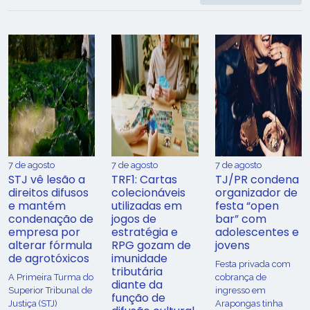
7 de agosto
7 de agosto
7 de agosto
STJ vê lesão a
TRF1: Cartas
TJ/PR condena
direitos difusos
colecionáveis
organizador de
e mantém
utilizadas em
festa “open
condenação de
jogos de
bar” com
empresa por
estratégia e
adolescentes e
alterar fórmula
RPG gozam de
jovens
de agrotóxicos
imunidade
Festa privada com
tributária
​A Primeira Turma do
cobrança de
diante da
Superior Tribunal de
ingresso em
função de
Justiça (STJ)
Arapongas tinha