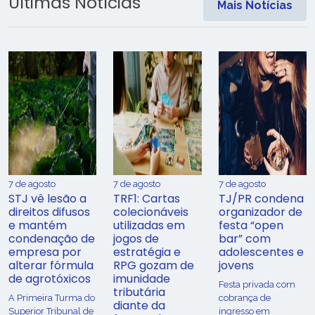
Últimas Notícias
Mais Notícias
7 de agosto
7 de agosto
7 de agosto
STJ vê lesão a
TRF1: Cartas
TJ/PR condena
direitos difusos
colecionáveis
organizador de
e mantém
utilizadas em
festa “open
condenação de
jogos de
bar” com
empresa por
estratégia e
adolescentes e
alterar fórmula
RPG gozam de
jovens
de agrotóxicos
imunidade
Festa privada com
tributária
​A Primeira Turma do
cobrança de
diante da
Superior Tribunal de
ingresso em