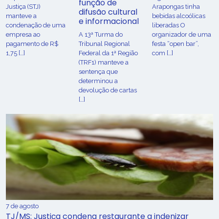
função de
Justiça (STJ)
Arapongas tinha
difusão cultural
manteve a
bebidas alcoólicas
e informacional
condenação de uma
liberadas O
empresa ao
A 13ª Turma do
organizador de uma
pagamento de R$
Tribunal Regional
festa “open bar”,
1,75 […]
Federal da 1ª Região
com […]
(TRF1) manteve a
sentença que
determinou a
devolução de cartas
[…]
7 de agosto
TJ/MS: Justiça condena restaurante a indenizar