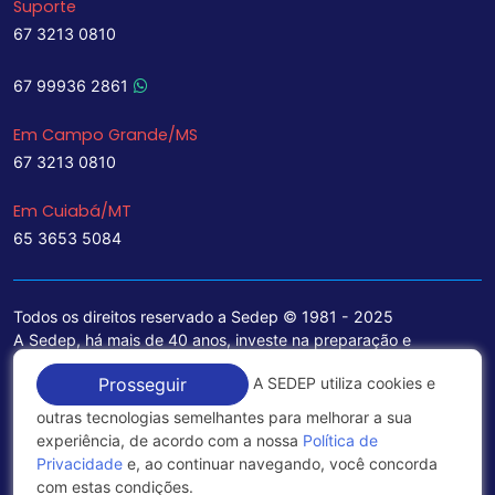
Suporte
67 3213 0810
67 99936 2861
Em Campo Grande/MS
67 3213 0810
Em Cuiabá/MT
65 3653 5084
Todos os direitos reservado a Sedep © 1981 - 2025
A Sedep, há mais de 40 anos, investe na preparação e
treinamento de funcionários e na aquisição de tecnologia de
A SEDEP utiliza cookies e
Prosseguir
ponta para a ampliação de seu portfólio de serviços voltados
para a área jurídica, que contemplam informações seguras e
outras tecnologias semelhantes para melhorar a sua
excelentes soluções empresariais.
experiência, de acordo com a nossa
Política de
Privacidade
e, ao continuar navegando, você concorda
Política de Privacidade
com estas condições.