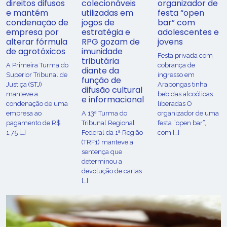
direitos difusos
colecionáveis
organizador de
e mantém
utilizadas em
festa “open
condenação de
jogos de
bar” com
empresa por
estratégia e
adolescentes e
alterar fórmula
RPG gozam de
jovens
de agrotóxicos
imunidade
Festa privada com
tributária
​A Primeira Turma do
cobrança de
diante da
Superior Tribunal de
ingresso em
função de
Justiça (STJ)
Arapongas tinha
difusão cultural
manteve a
bebidas alcoólicas
e informacional
condenação de uma
liberadas O
empresa ao
A 13ª Turma do
organizador de uma
pagamento de R$
Tribunal Regional
festa “open bar”,
1,75 […]
Federal da 1ª Região
com […]
(TRF1) manteve a
sentença que
determinou a
devolução de cartas
[…]