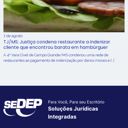
7 de agosto
TJ/MS: Justiça condena restaurante a indenizar
cliente que encontrou barata em hambúrguer
A 4ª Vara Cível de Campo Grande/MS condenou uma rede de
restaurantes ao pagamento de indenização por danos morais e […]
Para Você, Para seu Escritório
Soluções Jurídicas
Integradas