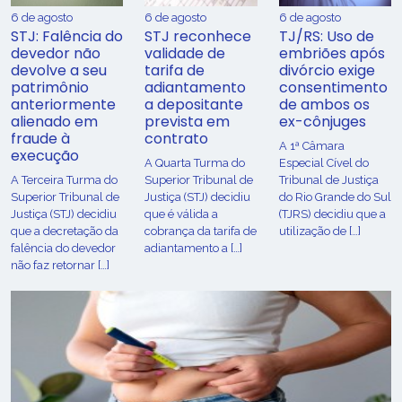
6 de agosto
6 de agosto
6 de agosto
STJ: Falência do
STJ reconhece
TJ/RS: Uso de
devedor não
validade de
embriões após
devolve a seu
tarifa de
divórcio exige
patrimônio
adiantamento
consentimento
anteriormente
a depositante
de ambos os
alienado em
prevista em
ex-cônjuges
fraude à
contrato
A 1ª Câmara
execução
A Quarta Turma do
Especial Cível do
A Terceira Turma do
Superior Tribunal de
Tribunal de Justiça
Superior Tribunal de
Justiça (STJ) decidiu
do Rio Grande do Sul
Justiça (STJ) decidiu
que é válida a
(TJRS) decidiu que a
que a decretação da
cobrança da tarifa de
utilização de […]
falência do devedor
adiantamento a […]
não faz retornar […]