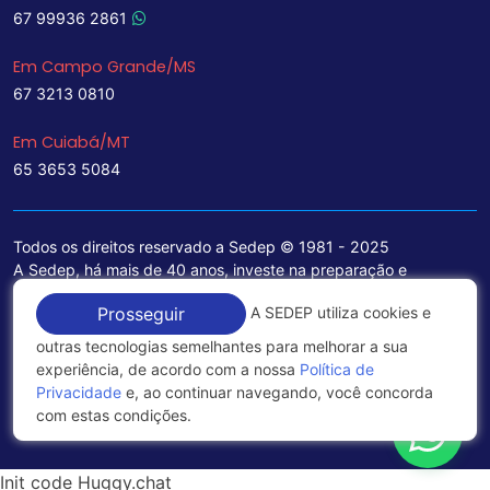
67 99936 2861
Em Campo Grande/MS
67 3213 0810
Em Cuiabá/MT
65 3653 5084
Todos os direitos reservado a Sedep © 1981 - 2025
A Sedep, há mais de 40 anos, investe na preparação e
treinamento de funcionários e na aquisição de tecnologia de
A SEDEP utiliza cookies e
Prosseguir
ponta para a ampliação de seu portfólio de serviços voltados
para a área jurídica, que contemplam informações seguras e
outras tecnologias semelhantes para melhorar a sua
excelentes soluções empresariais.
experiência, de acordo com a nossa
Política de
Privacidade
e, ao continuar navegando, você concorda
Política de Privacidade
com estas condições.
Init code Huggy.chat