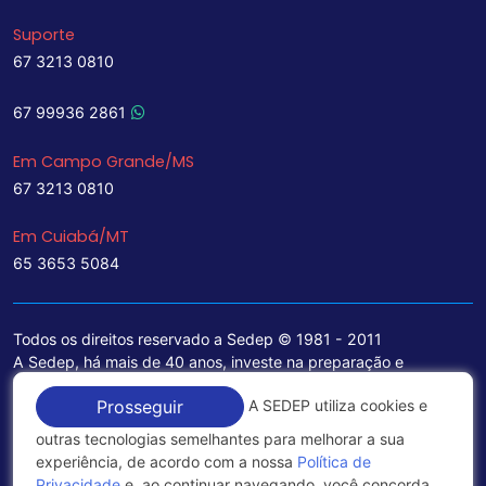
Suporte
67 3213 0810
67 99936 2861
Em Campo Grande/MS
67 3213 0810
Em Cuiabá/MT
65 3653 5084
Todos os direitos reservado a Sedep © 1981 - 2011
A Sedep, há mais de 40 anos, investe na preparação e
treinamento de funcionários e na aquisição de tecnologia de
A SEDEP utiliza cookies e
Prosseguir
ponta para a ampliação de seu portfólio de serviços voltados
para a área jurídica, que contemplam informações seguras e
outras tecnologias semelhantes para melhorar a sua
excelentes soluções empresariais.
experiência, de acordo com a nossa
Política de
Privacidade
e, ao continuar navegando, você concorda