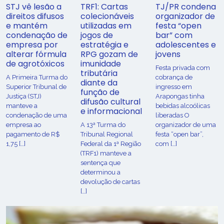
STJ vê lesão a
TRF1: Cartas
TJ/PR condena
direitos difusos
colecionáveis
organizador de
e mantém
utilizadas em
festa “open
condenação de
jogos de
bar” com
empresa por
estratégia e
adolescentes e
alterar fórmula
RPG gozam de
jovens
de agrotóxicos
imunidade
Festa privada com
tributária
​A Primeira Turma do
cobrança de
diante da
Superior Tribunal de
ingresso em
função de
Justiça (STJ)
Arapongas tinha
difusão cultural
manteve a
bebidas alcoólicas
e informacional
condenação de uma
liberadas O
empresa ao
A 13ª Turma do
organizador de uma
pagamento de R$
Tribunal Regional
festa “open bar”,
1,75 […]
Federal da 1ª Região
com […]
(TRF1) manteve a
sentença que
determinou a
devolução de cartas
[…]