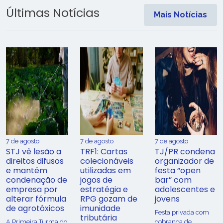
Últimas Notícias
Mais Notícias
7 de agosto
7 de agosto
7 de agosto
STJ vê lesão a
TRF1: Cartas
TJ/PR condena
direitos difusos
colecionáveis
organizador de
e mantém
utilizadas em
festa “open
condenação de
jogos de
bar” com
empresa por
estratégia e
adolescentes e
alterar fórmula
RPG gozam de
jovens
de agrotóxicos
imunidade
Festa privada com
tributária
​A Primeira Turma do
cobrança de