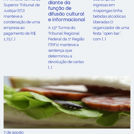
diante da
Superior Tribunal de
ingresso em
função de
Justiça (STJ)
Arapongas tinha
difusão cultural
manteve a
bebidas alcoólicas
e informacional
condenação de uma
liberadas O
empresa ao
A 13ª Turma do
organizador de uma
pagamento de R$
Tribunal Regional
festa “open bar”,
1,75 […]
Federal da 1ª Região
com […]
(TRF1) manteve a
sentença que
determinou a
devolução de cartas
[…]
7 de agosto