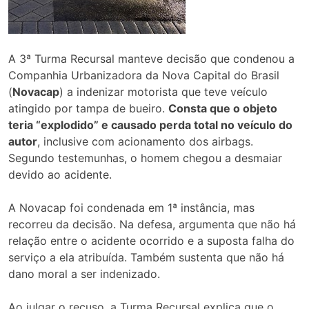
A 3ª Turma Recursal manteve decisão que condenou a
Companhia Urbanizadora da Nova Capital do Brasil
(
Novacap
) a indenizar motorista que teve veículo
atingido por tampa de bueiro.
Consta que o objeto
teria “explodido” e causado perda total no veículo do
autor
, inclusive com acionamento dos airbags.
Segundo testemunhas, o homem chegou a desmaiar
devido ao acidente.
A Novacap foi condenada em 1ª instância, mas
recorreu da decisão. Na defesa, argumenta que não há
relação entre o acidente ocorrido e a suposta falha do
serviço a ela atribuída. Também sustenta que não há
dano moral a ser indenizado.
Ao julgar o recuso, a Turma Recursal explica que o