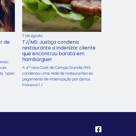
7 de agosto
r de
TJ/MS: Justiça condena
restaurante a indenizar cliente
que encontrou barata em
hambúrguer
resso
icas
A 4ª Vara Cível de Campo Grande/MS
ta “open
condenou uma rede de restaurantes ao
pagamento de indenização por danos
morais e […]