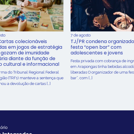
sto
7 de agosto
Cartas colecionáveis
TJ/PR condena organizado
adas em jogos de estratégia
festa “open bar” com
 gozam de imunidade
adolescentes e jovens
ária diante da função de
Festa privada com cobrança de ing
o cultural e informacional
em Arapongas tinha bebidas alcoól
urma do Tribunal Regional Federal
liberadas O organizador de uma fes
egião (TRF1) manteve a sentença que
bar”, com […]
ou a devolução de cartas […]
ório