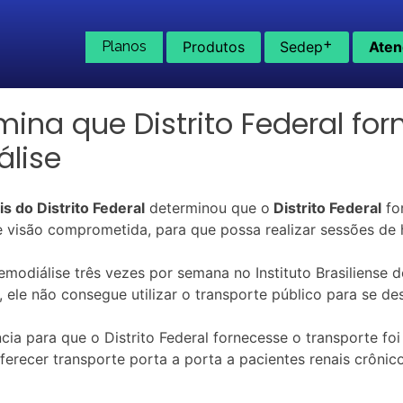
+
Planos
Produtos
Sedep
Aten
mina que Distrito Federal fo
lise
 do Distrito Federal
determinou que o
Distrito Federal
for
e visão comprometida, para que possa realizar sessões de 
hemodiálise três vezes por semana no Instituto Brasiliense 
ele não consegue utilizar o transporte público para se des
ncia para que o Distrito Federal fornecesse o transporte fo
ferecer transporte porta a porta a pacientes renais crônico