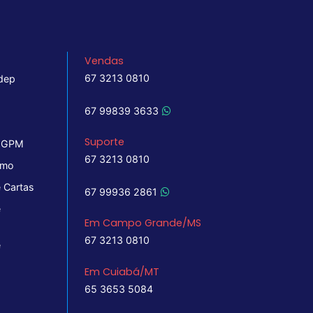
Vendas
67 3213 0810
dep
67 99839 3633
Suporte
 IGPM
67 3213 0810
imo
 Cartas
67 99936 2861
e
Em Campo Grande/MS
67 3213 0810
e
Em Cuiabá/MT
65 3653 5084