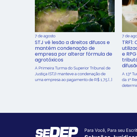
7 de agosto
7 de ago
STJ vê lesão a direitos difusos e
TRF1: 
mantém condenação de
utiliz
empresa por alterar fórmula de
e RPG
agrotóxicos
tribut
difusã
​A Primeira Turma do Superior Tribunal de
Justiça (STJ) manteve a condenação de
A 13ª T
uma empresa ao pagamento de R$ 1,75 […]
da 1ª R
determin
Para Você, Para seu Escrit