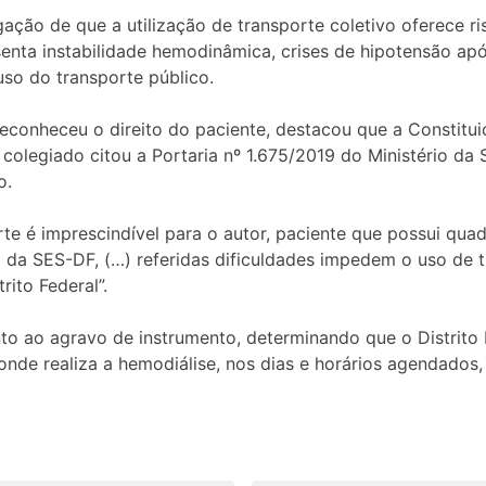
ação de que a utilização de transporte coletivo oferece r
senta instabilidade hemodinâmica, crises de hipotensão apó
uso do transporte público.
reconheceu o direito do paciente, destacou que a Constitui
O colegiado citou a Portaria nº 1.675/2019 do Ministério d
o.
te é imprescindível para o autor, paciente que possui quad
 da SES-DF, (…) referidas dificuldades impedem o uso de tr
rito Federal”.
to ao agravo de instrumento, determinando que o Distrito F
onde realiza a hemodiálise, nos dias e horários agendado