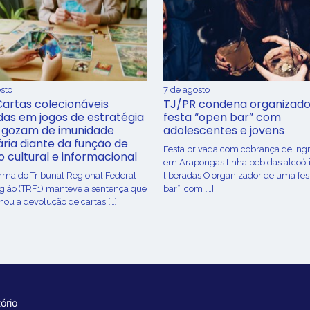
sto
7 de agosto
Cartas colecionáveis
TJ/PR condena organizado
adas em jogos de estratégia
festa “open bar” com
 gozam de imunidade
adolescentes e jovens
ária diante da função de
Festa privada com cobrança de ing
o cultural e informacional
em Arapongas tinha bebidas alcoól
urma do Tribunal Regional Federal
liberadas O organizador de uma fes
egião (TRF1) manteve a sentença que
bar”, com […]
ou a devolução de cartas […]
ório