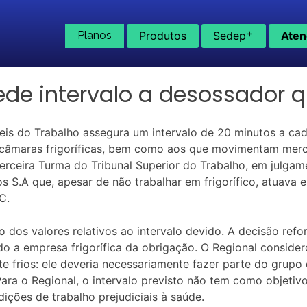
+
Planos
Produtos
Sedep
Aten
de intervalo a desossador q
eis do Trabalho assegura um intervalo de 20 minutos a ca
câmaras frigoríficas, bem como aos que movimentam merca
erceira Turma do Tribunal Superior do Trabalho, em julgame
s S.A que, apesar de não trabalhar em frigorífico, atuava e
C.
os valores relativos ao intervalo devido. A decisão refo
do a empresa frigorífica da obrigação. O Regional conside
te frios: ele deveria necessariamente fazer parte do grupo
ra o Regional, o intervalo previsto não tem como objetivo
ições de trabalho prejudiciais à saúde.