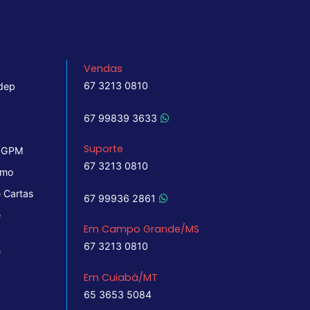
Vendas
67 3213 0810
dep
67 99839 3633
Suporte
 IGPM
67 3213 0810
imo
 Cartas
67 99936 2861
e
Em Campo Grande/MS
67 3213 0810
e
Em Cuiabá/MT
65 3653 5084