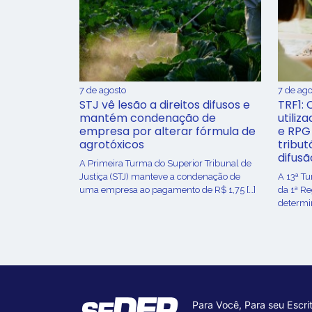
7 de agosto
7 de ago
STJ vê lesão a direitos difusos e
TRF1: 
mantém condenação de
utiliz
empresa por alterar fórmula de
e RPG
agrotóxicos
tribut
difusã
​A Primeira Turma do Superior Tribunal de
Justiça (STJ) manteve a condenação de
A 13ª T
uma empresa ao pagamento de R$ 1,75 […]
da 1ª R
determin
Para Você, Para seu Escrit