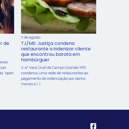
7 de agosto
r de
TJ/MS: Justiça condena
restaurante a indenizar cliente
que encontrou barata em
hambúrguer
resso
icas
A 4ª Vara Cível de Campo Grande/MS
ta “open
condenou uma rede de restaurantes ao
pagamento de indenização por danos
morais e […]