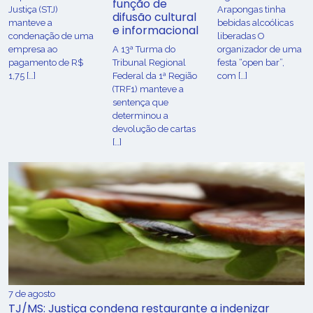
função de
Justiça (STJ)
Arapongas tinha
difusão cultural
manteve a
bebidas alcoólicas
e informacional
condenação de uma
liberadas O
empresa ao
A 13ª Turma do
organizador de uma
pagamento de R$
Tribunal Regional
festa “open bar”,
1,75 […]
Federal da 1ª Região
com […]
(TRF1) manteve a
sentença que
determinou a
devolução de cartas
[…]
7 de agosto
TJ/MS: Justiça condena restaurante a indenizar