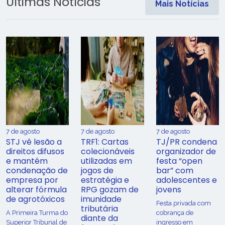
Últimas Notícias
Mais Notícias
7 de agosto
7 de agosto
7 de agosto
STJ vê lesão a
TRF1: Cartas
TJ/PR condena
direitos difusos
colecionáveis
organizador de
e mantém
utilizadas em
festa “open
condenação de
jogos de
bar” com
empresa por
estratégia e
adolescentes e
alterar fórmula
RPG gozam de
jovens
de agrotóxicos
imunidade
Festa privada com
tributária
​A Primeira Turma do
cobrança de
diante da
Superior Tribunal de
ingresso em