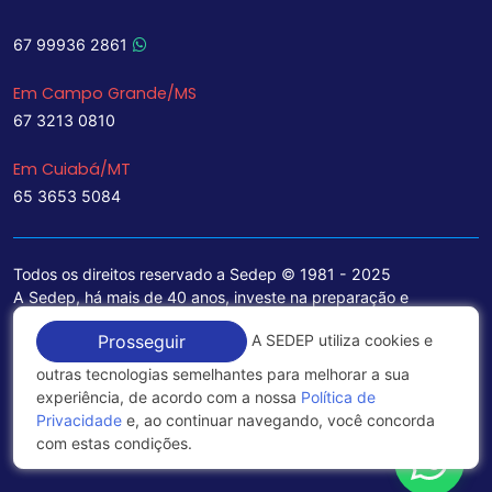
67 99936 2861
Em Campo Grande/MS
67 3213 0810
Em Cuiabá/MT
65 3653 5084
Todos os direitos reservado a Sedep © 1981 - 2025
A Sedep, há mais de 40 anos, investe na preparação e
treinamento de funcionários e na aquisição de tecnologia de
A SEDEP utiliza cookies e
Prosseguir
ponta para a ampliação de seu portfólio de serviços voltados
para a área jurídica, que contemplam informações seguras e
outras tecnologias semelhantes para melhorar a sua
excelentes soluções empresariais.
experiência, de acordo com a nossa
Política de
Privacidade
e, ao continuar navegando, você concorda
Política de Privacidade
com estas condições.