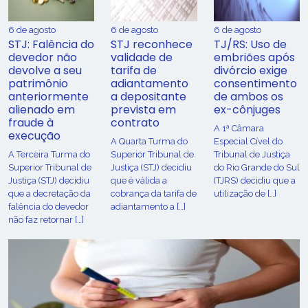
6 de agosto
6 de agosto
6 de agosto
STJ: Falência do
STJ reconhece
TJ/RS: Uso de
devedor não
validade de
embriões após
devolve a seu
tarifa de
divórcio exige
patrimônio
adiantamento
consentimento
anteriormente
a depositante
de ambos os
alienado em
prevista em
ex-cônjuges
fraude à
contrato
A 1ª Câmara
execução
A Quarta Turma do
Especial Cível do
A Terceira Turma do
Superior Tribunal de
Tribunal de Justiça
Superior Tribunal de
Justiça (STJ) decidiu
do Rio Grande do Sul
Justiça (STJ) decidiu
que é válida a
(TJRS) decidiu que a
que a decretação da
cobrança da tarifa de
utilização de […]
falência do devedor
adiantamento a […]
não faz retornar […]