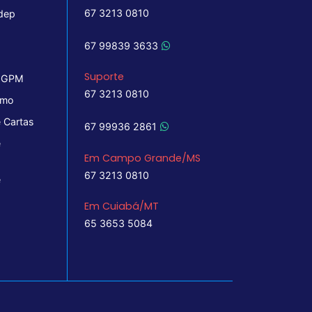
67 3213 0810
dep
67 99839 3633
Suporte
 IGPM
67 3213 0810
imo
 Cartas
67 99936 2861
e
Em Campo Grande/MS
67 3213 0810
e
Em Cuiabá/MT
65 3653 5084