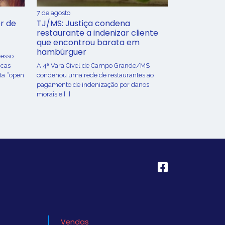
7 de agosto
r de
TJ/MS: Justiça condena
restaurante a indenizar cliente
que encontrou barata em
hambúrguer
resso
icas
A 4ª Vara Cível de Campo Grande/MS
ta “open
condenou uma rede de restaurantes ao
pagamento de indenização por danos
morais e […]
Vendas