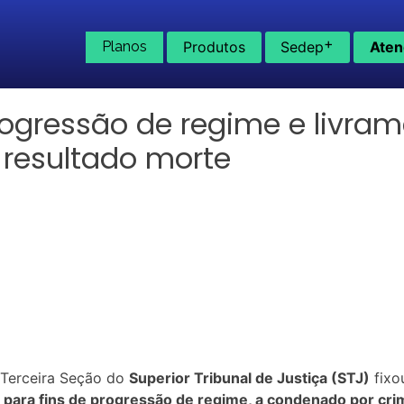
+
Planos
Produtos
Sedep
Aten
progressão de regime e livra
resultado morte
a Terceira Seção do
Superior Tribunal de Justiça (STJ)
fixo
, para fins de progressão de regime, a condenado por cr