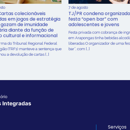
sto
7 de agosto
Cartas colecionáveis
TJ/PR condena organizado
adas em jogos de estratégia
festa “open bar” com
 gozam de imunidade
adolescentes e jovens
ária diante da função de
Festa privada com cobrança de ing
o cultural e informacional
em Arapongas tinha bebidas alcoól
urma do Tribunal Regional Federal
liberadas O organizador de uma fes
egião (TRF1) manteve a sentença que
bar”, com […]
ou a devolução de cartas […]
ório
s Integradas
Serviços