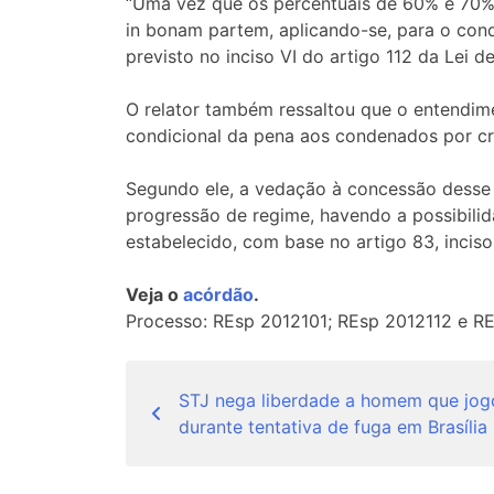
“Uma vez que os percentuais de 60% e 70% f
in bonam partem, aplicando-se, para o cond
previsto no inciso VI do artigo 112 da Lei d
O relator também ressaltou que o entendime
condicional da pena aos condenados por cr
Segundo ele, a vedação à concessão desse b
progressão de regime, havendo a possibili
estabelecido, com base no artigo 83, incis
Veja o
acórdão
.
Processo: REsp 2012101; REsp 2012112 e R
Navegação
STJ nega liberdade a homem que jog
de
durante tentativa de fuga em Brasília
Post