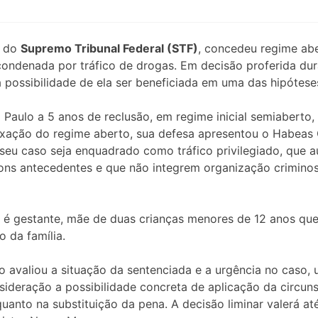
e do
Supremo Tribunal Federal (STF)
, concedeu regime abe
ndenada por tráfico de drogas. Em decisão proferida duran
 a possibilidade de ela ser beneficiada em uma das hipótes
Paulo a 5 anos de reclusão, em regime inicial semiaberto,
 fixação do regime aberto, sua defesa apresentou o Habea
 seu caso seja enquadrado como tráfico privilegiado, que 
ons antecedentes e que não integrem organização criminosa
r é gestante, mãe de duas crianças menores de 12 anos qu
o da família.
so avaliou a situação da sentenciada e a urgência no caso
ideração a possibilidade concreta de aplicação da circuns
uanto na substituição da pena. A decisão liminar valerá at