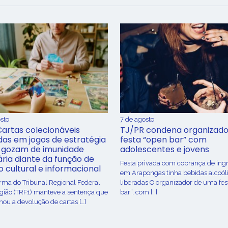
sto
7 de agosto
Cartas colecionáveis
TJ/PR condena organizado
adas em jogos de estratégia
festa “open bar” com
 gozam de imunidade
adolescentes e jovens
ária diante da função de
Festa privada com cobrança de ing
o cultural e informacional
em Arapongas tinha bebidas alcoól
urma do Tribunal Regional Federal
liberadas O organizador de uma fes
egião (TRF1) manteve a sentença que
bar”, com […]
ou a devolução de cartas […]