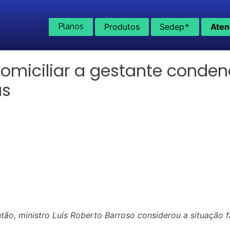
+
Planos
Produtos
Sedep
Aten
omiciliar a gestante condena
as
tão, ministro Luís Roberto Barroso considerou a situação f