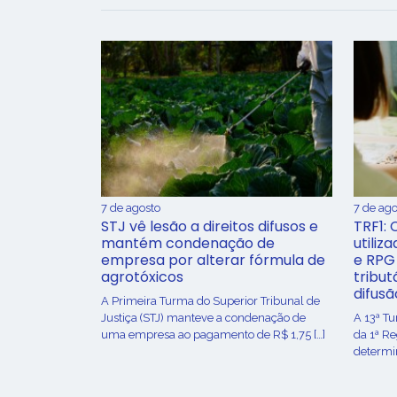
7 de agosto
7 de ago
STJ vê lesão a direitos difusos e
TRF1: 
mantém condenação de
utiliz
empresa por alterar fórmula de
e RPG
agrotóxicos
tribut
difusã
​A Primeira Turma do Superior Tribunal de
Justiça (STJ) manteve a condenação de
A 13ª T
uma empresa ao pagamento de R$ 1,75 […]
da 1ª R
determin