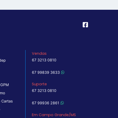
Vendas
67 3213 0810
dep
67 99839 3633
Suporte
 IGPM
67 3213 0810
imo
 Cartas
67 99936 2861
e
Em Campo Grande/MS