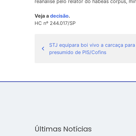
reanálise pelo relator do habeas corpus, mi
Veja a
decisão
.
HC nº 244.017/SP
Navegação
STJ equipara boi vivo a carcaça para
de
presumido de PIS/Cofins
Post
Últimas Notícias