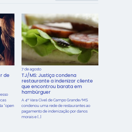
7 de agosto
r de
TJ/MS: Justiça condena
restaurante a indenizar cliente
que encontrou barata em
hambúrguer
resso
icas
A 4ª Vara Cível de Campo Grande/MS
ta “open
condenou uma rede de restaurantes ao
pagamento de indenização por danos
morais e […]