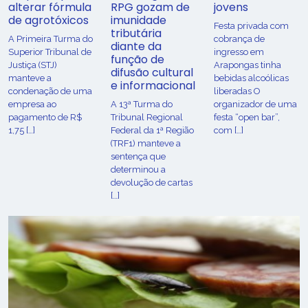
alterar fórmula
RPG gozam de
jovens
de agrotóxicos
imunidade
Festa privada com
tributária
​A Primeira Turma do
cobrança de
diante da
Superior Tribunal de
ingresso em
função de
Justiça (STJ)
Arapongas tinha
difusão cultural
manteve a
bebidas alcoólicas
e informacional
condenação de uma
liberadas O
empresa ao
A 13ª Turma do
organizador de uma
pagamento de R$
Tribunal Regional
festa “open bar”,
1,75 […]
Federal da 1ª Região
com […]
(TRF1) manteve a
sentença que
determinou a
devolução de cartas
[…]