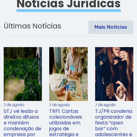
Notícias Jurídicas
Últimas Notícias
Mais Notícias
7 de agosto
7 de agosto
7 de agosto
STJ vê lesão a
TRF1: Cartas
TJ/PR condena
direitos difusos
colecionáveis
organizador de
e mantém
utilizadas em
festa “open
condenação de
jogos de
bar” com
empresa por
estratégia e
adolescentes e