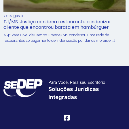
7 de agosto
TJ/MS: Justiça condena restaurante a indenizar
cliente que encontrou barata em hambúrguer
A 4ª Vara Cível de Campo Grande/MS condenou uma rede de
restaurantes ao pagamento de indenização por danos morais e […]
Para Você, Para seu Escritório
Soluções Jurídicas
Integradas