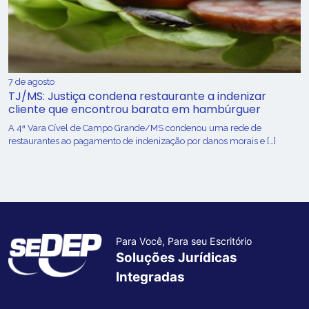
7 de agosto
TJ/MS: Justiça condena restaurante a indenizar
cliente que encontrou barata em hambúrguer
A 4ª Vara Cível de Campo Grande/MS condenou uma rede de
restaurantes ao pagamento de indenização por danos morais e […]
Para Você, Para seu Escritório
Soluções Jurídicas
Integradas