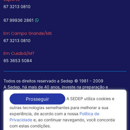
67 3213 0810
67 99936 2861
Em Campo Grande/MS
67 3213 0810
Em Cuiabá/MT
65 3653 5084
Todos os direitos reservado a Sedep © 1981 - 2009
A Sedep, há mais de 40 anos, investe na preparação e
treinamento de funcionários e na aquisição de tecnologia de
A SEDEP utiliza cookies e
Prosseguir
ponta para a ampliação de seu portfólio de serviços voltados
para a área jurídica, que contemplam informações seguras e
outras tecnologias semelhantes para melhorar a sua
excelentes soluções empresariais.
experiência, de acordo com a nossa
Política de
Privacidade
e, ao continuar navegando, você concorda
Política de Privacidade
com estas condições.