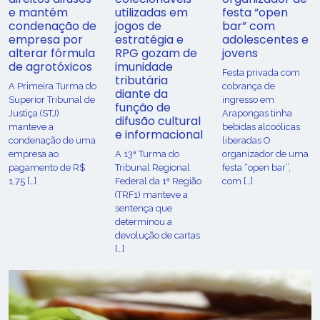
e mantém
utilizadas em
festa “open
condenação de
jogos de
bar” com
empresa por
estratégia e
adolescentes e
alterar fórmula
RPG gozam de
jovens
de agrotóxicos
imunidade
Festa privada com
tributária
​A Primeira Turma do
cobrança de
diante da
Superior Tribunal de
ingresso em
função de
Justiça (STJ)
Arapongas tinha
difusão cultural
manteve a
bebidas alcoólicas
e informacional
condenação de uma
liberadas O
empresa ao
A 13ª Turma do
organizador de uma
pagamento de R$
Tribunal Regional
festa “open bar”,
1,75 […]
Federal da 1ª Região
com […]
(TRF1) manteve a
sentença que
determinou a
devolução de cartas
[…]