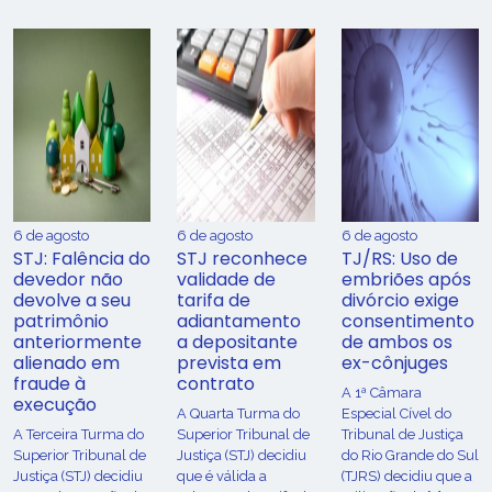
6 de agosto
6 de agosto
6 de agosto
STJ: Falência do
STJ reconhece
TJ/RS: Uso de
devedor não
validade de
embriões após
devolve a seu
tarifa de
divórcio exige
patrimônio
adiantamento
consentimento
anteriormente
a depositante
de ambos os
alienado em
prevista em
ex-cônjuges
fraude à
contrato
A 1ª Câmara
execução
A Quarta Turma do
Especial Cível do
A Terceira Turma do
Superior Tribunal de
Tribunal de Justiça
Superior Tribunal de
Justiça (STJ) decidiu
do Rio Grande do Sul
Justiça (STJ) decidiu
que é válida a
(TJRS) decidiu que a