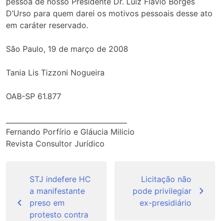
pessoa de nosso Presidente Dr. Luiz Flávio Borges
D’Urso para quem darei os motivos pessoais desse ato
em caráter reservado.
São Paulo, 19 de março de 2008
Tania Lis Tizzoni Nogueira
OAB-SP 61.877
___________________________________
Fernando Porfírio e Gláucia Milicio
Revista Consultor Jurídico
Navegação
de
STJ indefere HC
Licitação não
a manifestante
pode privilegiar
Post
preso em
ex-presidiário
protesto contra