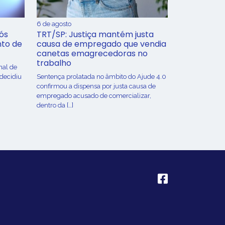
6 de agosto
ós
TRT/SP: Justiça mantém justa
nto de
causa de empregado que vendia
canetas emagrecedoras no
trabalho
nal de
 decidiu
Sentença prolatada no âmbito do Ajude 4.0
confirmou a dispensa por justa causa de
empregado acusado de comercializar,
dentro da […]