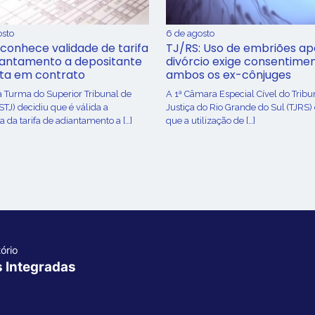
osto
6 de agosto
conhece validade de tarifa
TJ/RS: Uso de embriões ap
iantamento a depositante
divórcio exige consentime
sta em contrato
ambos os ex-cônjuges
a Turma do Superior Tribunal de
A 1ª Câmara Especial Cível do Tribu
(STJ) decidiu que é válida a
Justiça do Rio Grande do Sul (TJRS)
 da tarifa de adiantamento a […]
que a utilização de […]
ório
s Integradas