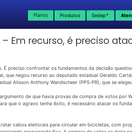
+
Planos
Produtos
Sedep
Aten
 – Em recurso, é preciso at
es. É preciso confrontar os fundamentos da decisão questi
oral, que negou recurso ao deputado estadual Geraldo Cartá
dual Alisson Anthony Wandscheer (PPS-PR), que se elegeu
no argumento de que havia provas de compra de votos por 
ara que o agravo tenha êxito, é necessário atacar os fund
tar cabos eleitorais para circular em bicicletas, com prop
cterizando propaganda fixa. A compra de votos se daria pe