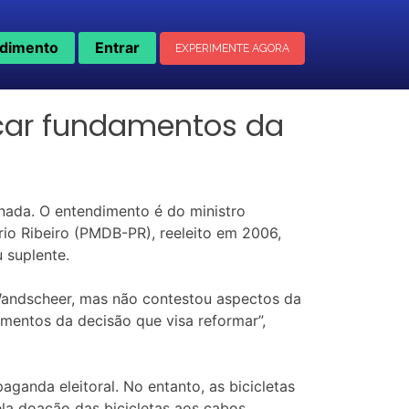
dimento
Entrar
EXPERIMENTE AGORA
acar fundamentos da
onada. O entendimento é do ministro
rio Ribeiro (PMDB-PR), reeleito em 2006,
 suplente.
Wandscheer, mas não contestou aspectos da
amentos da decisão que visa reformar”,
aganda eleitoral. No entanto, as bicicletas
la doação das bicicletas aos cabos