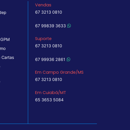
Vendas
67 3213 0810
dep
67 99839 3633
Suporte
 IGPM
67 3213 0810
imo
 Cartas
67 99936 2861
e
Em Campo Grande/MS
67 3213 0810
e
Em Cuiabá/MT
65 3653 5084