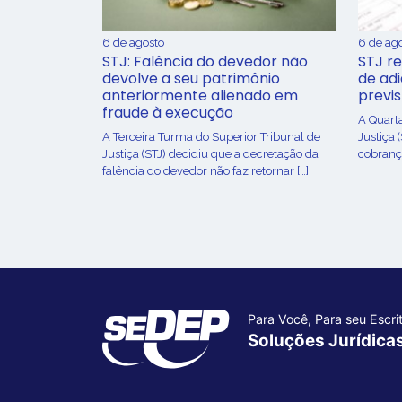
6 de agosto
6 de ag
STJ: Falência do devedor não
STJ re
devolve a seu patrimônio
de ad
anteriormente alienado em
previ
fraude à execução
A Quart
A Terceira Turma do Superior Tribunal de
Justiça 
Justiça (STJ) decidiu que a decretação da
cobrança
falência do devedor não faz retornar […]
Para Você, Para seu Escrit
Soluções Jurídica