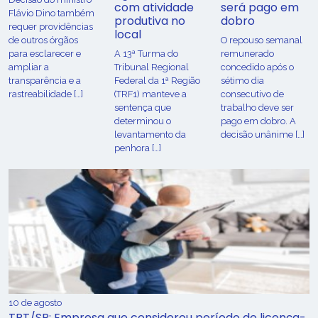
com atividade
será pago em
Flávio Dino também
produtiva no
dobro
requer providências
local
de outros órgãos
O repouso semanal
para esclarecer e
A 13ª Turma do
remunerado
ampliar a
Tribunal Regional
concedido após o
transparência e a
Federal da 1ª Região
sétimo dia
rastreabilidade […]
(TRF1) manteve a
consecutivo de
sentença que
trabalho deve ser
determinou o
pago em dobro. A
levantamento da
decisão unânime […]
penhora […]
10 de agosto
TRT/SP: Empresa que considerou período de licença-