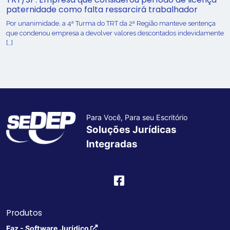
paternidade como falta ressarcirá trabalhador
Por unanimidade, a 4ª Turma do TRT da 2ª Região manteve sentença
que condenou empresa a devolver valores descontados indevidamente
[…]
Para Você, Para seu Escritório
Soluções Jurídicas
Integradas
Produtos
Faz - Software Jurídico