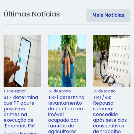
Últimas Notícias
Mais Notícias
10 de agosto
10 de agosto
10 de agosto
STF determina
TRF1 determina
TRT/RS:
que PF apure
levantamento
Repouso
possíveis
da penhora em
semanal
crimes na
imóvel
concedido
execução de
ocupado por
após sete dias
‘Emendas Pix’
famílias de
consecutivos
agricultores
de trabalho
Decisão do ministro