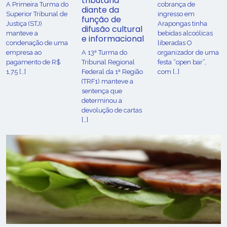
tributária
​A Primeira Turma do
cobrança de
diante da
Superior Tribunal de
ingresso em
função de
Justiça (STJ)
Arapongas tinha
difusão cultural
manteve a
bebidas alcoólicas
e informacional
condenação de uma
liberadas O
empresa ao
A 13ª Turma do
organizador de uma
pagamento de R$
Tribunal Regional
festa “open bar”,
1,75 […]
Federal da 1ª Região
com […]
(TRF1) manteve a
sentença que
determinou a
devolução de cartas
[…]