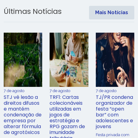
Últimas Notícias
Mais Notícias
7 de agosto
7 de agosto
7 de agosto
STJ vê lesão a
TRF1: Cartas
TJ/PR condena
direitos difusos
colecionáveis
organizador de
e mantém
utilizadas em
festa “open
condenação de
jogos de
bar” com
empresa por
estratégia e
adolescentes e
alterar fórmula
RPG gozam de
jovens
de agrotóxicos
imunidade
Festa privada com