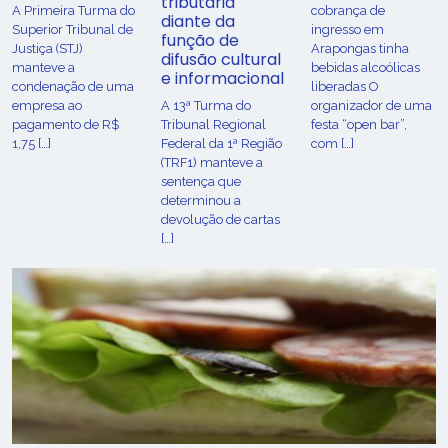
tributária
​A Primeira Turma do
cobrança de
diante da
Superior Tribunal de
ingresso em
função de
Justiça (STJ)
Arapongas tinha
difusão cultural
manteve a
bebidas alcoólicas
e informacional
condenação de uma
liberadas O
empresa ao
A 13ª Turma do
organizador de uma
pagamento de R$
Tribunal Regional
festa “open bar”,
1,75 […]
Federal da 1ª Região
com […]
(TRF1) manteve a
sentença que
determinou a
devolução de cartas
[…]