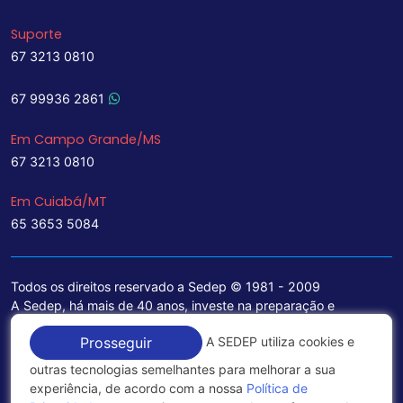
Suporte
67 3213 0810
67 99936 2861
Em Campo Grande/MS
67 3213 0810
Em Cuiabá/MT
65 3653 5084
Todos os direitos reservado a Sedep © 1981 - 2009
A Sedep, há mais de 40 anos, investe na preparação e
treinamento de funcionários e na aquisição de tecnologia de
A SEDEP utiliza cookies e
Prosseguir
ponta para a ampliação de seu portfólio de serviços voltados
para a área jurídica, que contemplam informações seguras e
outras tecnologias semelhantes para melhorar a sua
excelentes soluções empresariais.
experiência, de acordo com a nossa
Política de