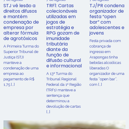
STJ vê lesão a
TRF1: Cartas
TJ/PR condena
direitos difusos
colecionáveis
organizador de
e mantém
utilizadas em
festa “open
condenação de
jogos de
bar” com
empresa por
estratégia e
adolescentes e
alterar fórmula
RPG gozam de
jovens
de agrotóxicos
imunidade
Festa privada com
tributária
​A Primeira Turma do
cobrança de
diante da
Superior Tribunal de
ingresso em
função de
Justiça (STJ)
Arapongas tinha
difusão cultural
manteve a
bebidas alcoólicas
e informacional
condenação de uma
liberadas O
empresa ao
A 13ª Turma do
organizador de uma
pagamento de R$
Tribunal Regional
festa “open bar”,
1,75 […]
Federal da 1ª Região
com […]
(TRF1) manteve a
sentença que
determinou a
devolução de cartas
[…]