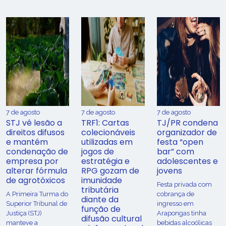
7 de agosto
7 de agosto
7 de agosto
STJ vê lesão a
TRF1: Cartas
TJ/PR condena
direitos difusos
colecionáveis
organizador de
e mantém
utilizadas em
festa “open
condenação de
jogos de
bar” com
empresa por
estratégia e
adolescentes e
alterar fórmula
RPG gozam de
jovens
de agrotóxicos
imunidade
Festa privada com
tributária
​A Primeira Turma do
cobrança de
diante da
Superior Tribunal de
ingresso em
função de
Justiça (STJ)
Arapongas tinha
difusão cultural
manteve a
bebidas alcoólicas