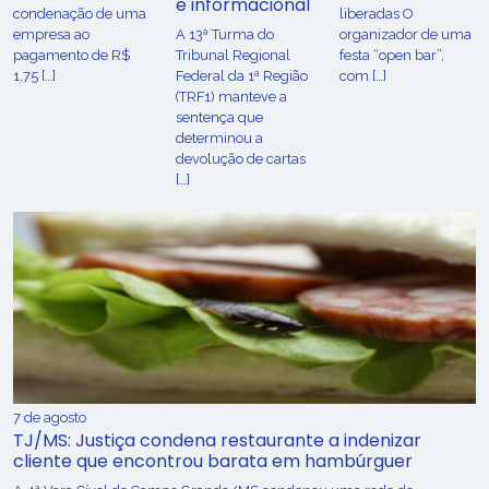
e informacional
condenação de uma
liberadas O
empresa ao
A 13ª Turma do
organizador de uma
pagamento de R$
Tribunal Regional
festa “open bar”,
1,75 […]
Federal da 1ª Região
com […]
(TRF1) manteve a
sentença que
determinou a
devolução de cartas
[…]
7 de agosto
TJ/MS: Justiça condena restaurante a indenizar
cliente que encontrou barata em hambúrguer