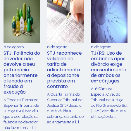
6 de agosto
6 de agosto
6 de agosto
STJ: Falência do
STJ reconhece
TJ/RS: Uso de
devedor não
validade de
embriões após
devolve a seu
tarifa de
divórcio exige
patrimônio
adiantamento
consentimento
anteriormente
a depositante
de ambos os
alienado em
prevista em
ex-cônjuges
fraude à
contrato
A 1ª Câmara
execução
A Quarta Turma do
Especial Cível do
A Terceira Turma do
Superior Tribunal de
Tribunal de Justiça
Superior Tribunal de
Justiça (STJ) decidiu
do Rio Grande do Sul
Justiça (STJ) decidiu
que é válida a
(TJRS) decidiu que a
que a decretação da
cobrança da tarifa de
utilização de […]
falência do devedor
adiantamento a […]
não faz retornar […]