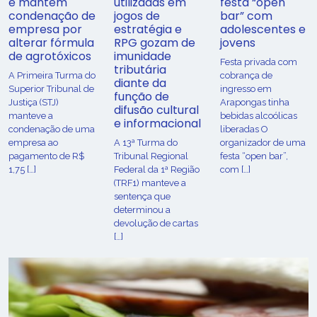
e mantém
utilizadas em
festa “open
condenação de
jogos de
bar” com
empresa por
estratégia e
adolescentes e
alterar fórmula
RPG gozam de
jovens
de agrotóxicos
imunidade
Festa privada com
tributária
​A Primeira Turma do
cobrança de
diante da
Superior Tribunal de
ingresso em
função de
Justiça (STJ)
Arapongas tinha
difusão cultural
manteve a
bebidas alcoólicas
e informacional
condenação de uma
liberadas O
empresa ao
A 13ª Turma do
organizador de uma
pagamento de R$
Tribunal Regional
festa “open bar”,
1,75 […]
Federal da 1ª Região
com […]
(TRF1) manteve a
sentença que
determinou a
devolução de cartas
[…]