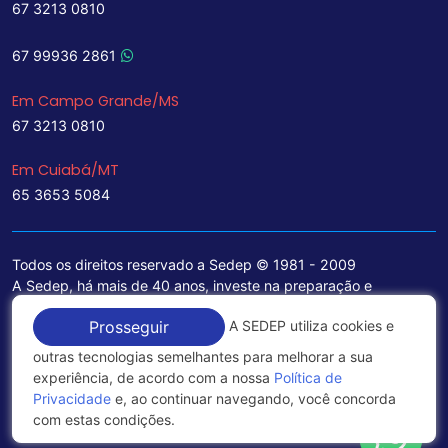
67 3213 0810
67 99936 2861
Em Campo Grande/MS
67 3213 0810
Em Cuiabá/MT
65 3653 5084
Todos os direitos reservado a Sedep © 1981 - 2009
A Sedep, há mais de 40 anos, investe na preparação e
treinamento de funcionários e na aquisição de tecnologia de
A SEDEP utiliza cookies e
Prosseguir
ponta para a ampliação de seu portfólio de serviços voltados
para a área jurídica, que contemplam informações seguras e
outras tecnologias semelhantes para melhorar a sua
excelentes soluções empresariais.
experiência, de acordo com a nossa
Política de
Privacidade
e, ao continuar navegando, você concorda
Política de Privacidade
com estas condições.