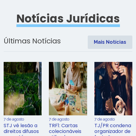
Notícias Jurídicas
Últimas Notícias
Mais Notícias
7 de agosto
7 de agosto
7 de agosto
STJ vê lesão a
TRF1: Cartas
TJ/PR condena
direitos difusos
colecionáveis
organizador de