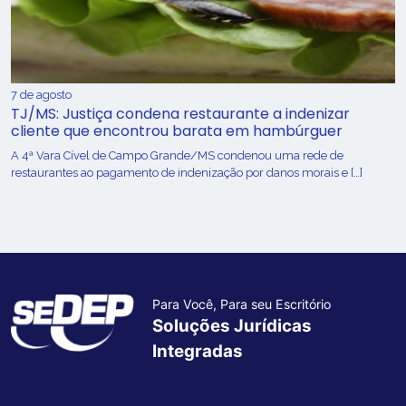
7 de agosto
TJ/MS: Justiça condena restaurante a indenizar
cliente que encontrou barata em hambúrguer
A 4ª Vara Cível de Campo Grande/MS condenou uma rede de
restaurantes ao pagamento de indenização por danos morais e […]
Para Você, Para seu Escritório
Soluções Jurídicas
Integradas