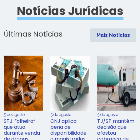
Notícias Jurídicas
Últimas Notícias
Mais Notícias
5 de agosto
5 de agosto
5 de agosto
STJ: “olheiro”
CNJ aplica
TJ/SP mantém
que atua
pena de
decisão que
durante venda
disponibilidade
afastou
de drogas
a magistrados
cobrança de