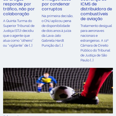
responde por
por condenar
ICMS de
tráfico, não por
corruptos
distribuidora de
colaboração
combustíveis
Na primeira decisão,
de aviação
A Quinta Turma do
o CNJ aplicou pena
Superior Tribunal de
de disponibilidade
Tratamento desigual
Justiça (STJ) decidiu
de dois anos à juíza
para aeronaves
que o agente que
da Lava-Jato
nacionais e
atua como “olheiro”
Gabriela Hardt
estrangeiras. A 11ª
ou “vigilante” de […]
Punição da […]
Câmara de Direito
Público do Tribunal
de Justiça de São
Paulo […]