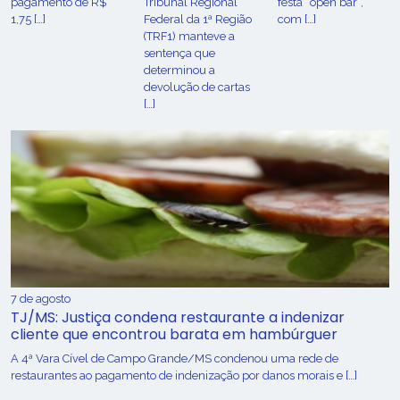
pagamento de R$
Tribunal Regional
festa “open bar”,
1,75 […]
Federal da 1ª Região
com […]
(TRF1) manteve a
sentença que
determinou a
devolução de cartas
[…]
7 de agosto
TJ/MS: Justiça condena restaurante a indenizar
cliente que encontrou barata em hambúrguer
A 4ª Vara Cível de Campo Grande/MS condenou uma rede de
restaurantes ao pagamento de indenização por danos morais e […]