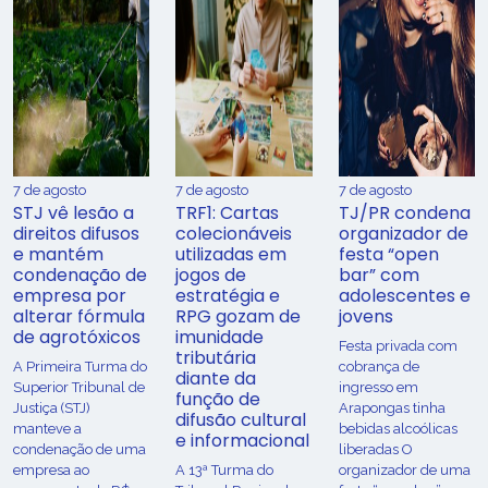
7 de agosto
7 de agosto
7 de agosto
STJ vê lesão a
TRF1: Cartas
TJ/PR condena
direitos difusos
colecionáveis
organizador de
e mantém
utilizadas em
festa “open
condenação de
jogos de
bar” com
empresa por
estratégia e
adolescentes e
alterar fórmula
RPG gozam de
jovens
de agrotóxicos
imunidade
Festa privada com
tributária
​A Primeira Turma do
cobrança de
diante da
Superior Tribunal de
ingresso em
função de
Justiça (STJ)
Arapongas tinha
difusão cultural
manteve a
bebidas alcoólicas
e informacional
condenação de uma
liberadas O
empresa ao
A 13ª Turma do
organizador de uma