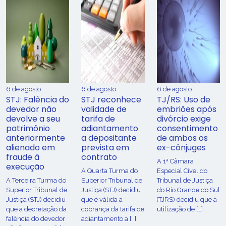
6 de agosto
6 de agosto
6 de agosto
STJ: Falência do
STJ reconhece
TJ/RS: Uso de
devedor não
validade de
embriões após
devolve a seu
tarifa de
divórcio exige
patrimônio
adiantamento
consentimento
anteriormente
a depositante
de ambos os
alienado em
prevista em
ex-cônjuges
fraude à
contrato
A 1ª Câmara
execução
A Quarta Turma do
Especial Cível do
A Terceira Turma do
Superior Tribunal de
Tribunal de Justiça
Superior Tribunal de
Justiça (STJ) decidiu
do Rio Grande do Sul
Justiça (STJ) decidiu
que é válida a
(TJRS) decidiu que a
que a decretação da
cobrança da tarifa de
utilização de […]
falência do devedor
adiantamento a […]