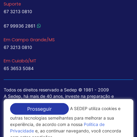
Suporte
67 3213 0810
67 99936 2861
Em Campo Grande/MS
67 3213 0810
Em Cuiabá/MT
65 3653 5084
Todos os direitos reservado a Sedep © 1981 - 2009
A Sedep, há mais de 40 anos, investe na preparação e
treinamento de funcionários e na aquisição de tecnologia de
A SEDEP utiliza cookies e
Prosseguir
ponta para a ampliação de seu portfólio de serviços voltados
para a área jurídica, que contemplam informações seguras e
outras tecnologias semelhantes para melhorar a sua
excelentes soluções empresariais.
experiência, de acordo com a nossa
Política de
Privacidade
e, ao continuar navegando, você concorda
Política de Privacidade