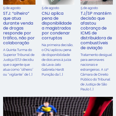
5 de agosto
5 de agosto
5 de agosto
STJ: “olheiro”
CNJ aplica
TJ/SP mantém
que atua
pena de
decisão que
durante venda
disponibilidade
afastou
de drogas
a magistrados
cobrança de
responde por
por condenar
ICMS de
tráfico, não por
corruptos
distribuidora de
colaboração
combustíveis
Na primeira decisão,
de aviação
A Quinta Turma do
o CNJ aplicou pena
Superior Tribunal de
de disponibilidade
Tratamento desigual
Justiça (STJ) decidiu
de dois anos à juíza
para aeronaves
que o agente que
da Lava-Jato
nacionais e
atua como “olheiro”
Gabriela Hardt
estrangeiras. A 11ª
ou “vigilante” de […]
Punição da […]
Câmara de Direito
Público do Tribunal
de Justiça de São
Paulo […]