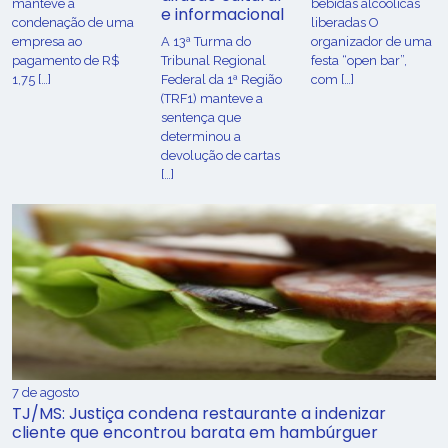
manteve a
bebidas alcoólicas
e informacional
condenação de uma
liberadas O
empresa ao
A 13ª Turma do
organizador de uma
pagamento de R$
Tribunal Regional
festa “open bar”,
1,75 […]
Federal da 1ª Região
com […]
(TRF1) manteve a
sentença que
determinou a
devolução de cartas
[…]
7 de agosto
TJ/MS: Justiça condena restaurante a indenizar
cliente que encontrou barata em hambúrguer