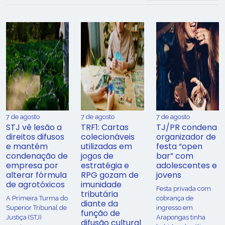
7 de agosto
7 de agosto
7 de agosto
STJ vê lesão a
TRF1: Cartas
TJ/PR condena
direitos difusos
colecionáveis
organizador de
e mantém
utilizadas em
festa “open
condenação de
jogos de
bar” com
empresa por
estratégia e
adolescentes e
alterar fórmula
RPG gozam de
jovens
de agrotóxicos
imunidade
Festa privada com
tributária
​A Primeira Turma do
cobrança de
diante da
Superior Tribunal de
ingresso em
função de
Justiça (STJ)
Arapongas tinha
difusão cultural