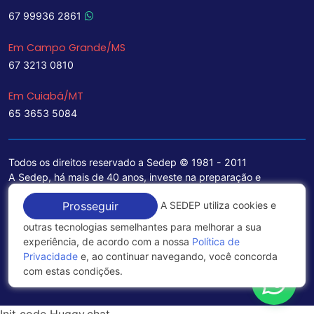
67 99936 2861
Em Campo Grande/MS
67 3213 0810
Em Cuiabá/MT
65 3653 5084
Todos os direitos reservado a Sedep © 1981 - 2011
A Sedep, há mais de 40 anos, investe na preparação e
treinamento de funcionários e na aquisição de tecnologia de
A SEDEP utiliza cookies e
Prosseguir
ponta para a ampliação de seu portfólio de serviços voltados
para a área jurídica, que contemplam informações seguras e
outras tecnologias semelhantes para melhorar a sua
excelentes soluções empresariais.
experiência, de acordo com a nossa
Política de
Privacidade
e, ao continuar navegando, você concorda
Política de Privacidade
com estas condições.
Init code Huggy.chat