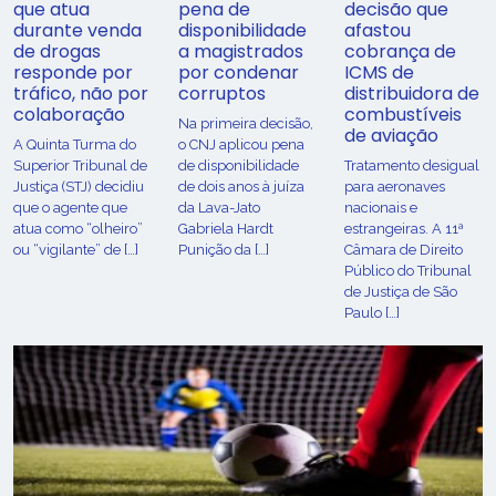
que atua
pena de
decisão que
durante venda
disponibilidade
afastou
de drogas
a magistrados
cobrança de
responde por
por condenar
ICMS de
tráfico, não por
corruptos
distribuidora de
colaboração
combustíveis
Na primeira decisão,
de aviação
A Quinta Turma do
o CNJ aplicou pena
Superior Tribunal de
de disponibilidade
Tratamento desigual
Justiça (STJ) decidiu
de dois anos à juíza
para aeronaves
que o agente que
da Lava-Jato
nacionais e
atua como “olheiro”
Gabriela Hardt
estrangeiras. A 11ª
ou “vigilante” de […]
Punição da […]
Câmara de Direito
Público do Tribunal
de Justiça de São
Paulo […]