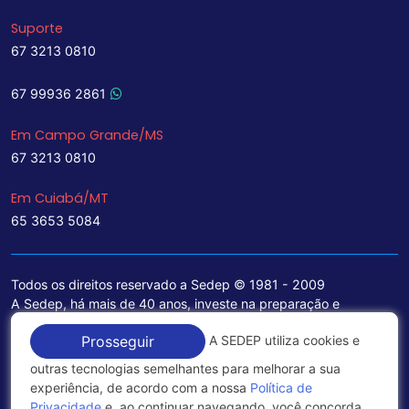
Suporte
67 3213 0810
67 99936 2861
Em Campo Grande/MS
67 3213 0810
Em Cuiabá/MT
65 3653 5084
Todos os direitos reservado a Sedep © 1981 - 2009
A Sedep, há mais de 40 anos, investe na preparação e
treinamento de funcionários e na aquisição de tecnologia de
A SEDEP utiliza cookies e
Prosseguir
ponta para a ampliação de seu portfólio de serviços voltados
para a área jurídica, que contemplam informações seguras e
outras tecnologias semelhantes para melhorar a sua
excelentes soluções empresariais.
experiência, de acordo com a nossa
Política de
Privacidade
e, ao continuar navegando, você concorda