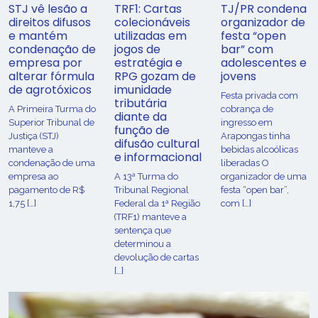
STJ vê lesão a
TRF1: Cartas
TJ/PR condena
direitos difusos
colecionáveis
organizador de
e mantém
utilizadas em
festa “open
condenação de
jogos de
bar” com
empresa por
estratégia e
adolescentes e
alterar fórmula
RPG gozam de
jovens
de agrotóxicos
imunidade
Festa privada com
tributária
​A Primeira Turma do
cobrança de
diante da
Superior Tribunal de
ingresso em
função de
Justiça (STJ)
Arapongas tinha
difusão cultural
manteve a
bebidas alcoólicas
e informacional
condenação de uma
liberadas O
empresa ao
A 13ª Turma do
organizador de uma
pagamento de R$
Tribunal Regional
festa “open bar”,
1,75 […]
Federal da 1ª Região
com […]
(TRF1) manteve a
sentença que
determinou a
devolução de cartas
[…]