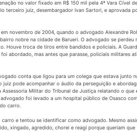
denação no valor fixado em R$ 150 mil pela 4ª Vara Cível d
pelo terceiro juiz, desembargador Ivan Sartori, e aprovada 
 em novembro de 2004, quando o advogado Alexandre Rohlf
e, bairro nobre na cidade de Barueri. O advogado se perd
. Houve troca de tiros entre bandidos e policiais. A Guar
 foi abordado, mas antes que parasse, policiais militares 
gado conta que ligou para um colega que estava junto na 
e o juiz pode acompanhar o áudio da perseguição e aborda
a Assessoria Militar do Tribunal de Justiça relatando o que
 advogado foi levado a um hospital público de Osasco com 
do carro.
 carro e tentou se identificar como advogado. Mesmo assim
ido, xingado, agredido, chorei e reagi porque queriam que 