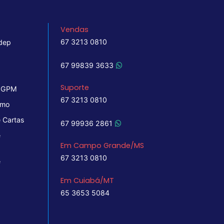
Vendas
67 3213 0810
dep
67 99839 3633
Suporte
 IGPM
67 3213 0810
imo
 Cartas
67 99936 2861
e
Em Campo Grande/MS
67 3213 0810
e
Em Cuiabá/MT
65 3653 5084