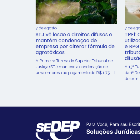
7 de agosto
7 de ago
STJ vê lesão a direitos difusos e
TRF1: 
mantém condenação de
utiliz
empresa por alterar fórmula de
e RPG
agrotóxicos
tribut
difusã
​A Primeira Turma do Superior Tribunal de
Justiça (STJ) manteve a condenação de
A 13ª T
uma empresa ao pagamento de R$ 1,75 […]
da 1ª R
determin
Para Você, Para seu Escrit
Soluções Jurídica