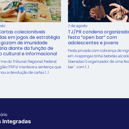
sto
7 de agosto
Cartas colecionáveis
TJ/PR condena organizado
adas em jogos de estratégia
festa “open bar” com
 gozam de imunidade
adolescentes e jovens
ária diante da função de
Festa privada com cobrança de ing
o cultural e informacional
em Arapongas tinha bebidas alcoól
urma do Tribunal Regional Federal
liberadas O organizador de uma fes
egião (TRF1) manteve a sentença que
bar”, com […]
ou a devolução de cartas […]
ório
s Integradas