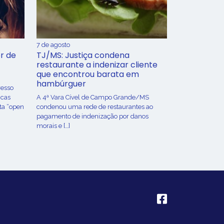
7 de agosto
r de
TJ/MS: Justiça condena
restaurante a indenizar cliente
que encontrou barata em
hambúrguer
resso
icas
A 4ª Vara Cível de Campo Grande/MS
ta “open
condenou uma rede de restaurantes ao
pagamento de indenização por danos
morais e […]