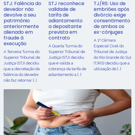
STJ: Falência do
STJ reconhece
TJ/RS: Uso de
devedor não
validade de
embriões após
devolve a seu
tarifa de
divórcio exige
patrimônio
adiantamento
consentimento
anteriormente
a depositante
de ambos os
alienado em
prevista em
ex-cônjuges
fraude à
contrato
A 1ª Câmara
execução
A Quarta Turma do
Especial Cível do
A Terceira Turma do
Superior Tribunal de
Tribunal de Justiça
Superior Tribunal de
Justiça (STJ) decidiu
do Rio Grande do Sul
Justiça (STJ) decidiu
que é válida a
(TJRS) decidiu que a
que a decretação da
cobrança da tarifa de
utilização de […]
falência do devedor
adiantamento a […]
não faz retornar […]