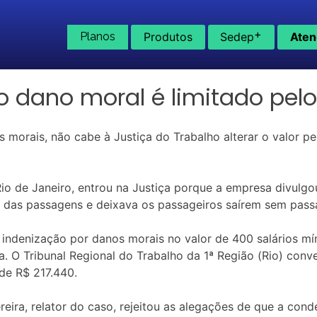
+
Planos
Produtos
Sedep
Aten
do dano moral é limitado pelo
morais, não cabe à Justiça do Trabalho alterar o valor pe
io de Janeiro, entrou na Justiça porque a empresa divulg
das passagens e deixava os passageiros saírem sem passa
indenização por danos morais no valor de 400 salários mí
a. O Tribunal Regional do Trabalho da 1ª Região (Rio) con
de R$ 217.440.
ira, relator do caso, rejeitou as alegações de que a conde