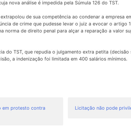
cuja nova análise é impedida pela Súmula 126 do TST.
 extrapolou de sua competência ao condenar a empresa em 
enúncia de crime que pudesse levar o juiz a evocar o artigo
na norma de direito penal para alçar a reparação a valor s
a do TST, que repudia o julgamento extra petita (decisão s
isão, a indenização foi limitada em 400 salários mínimos.
o em protesto contra
Licitação não pode privil