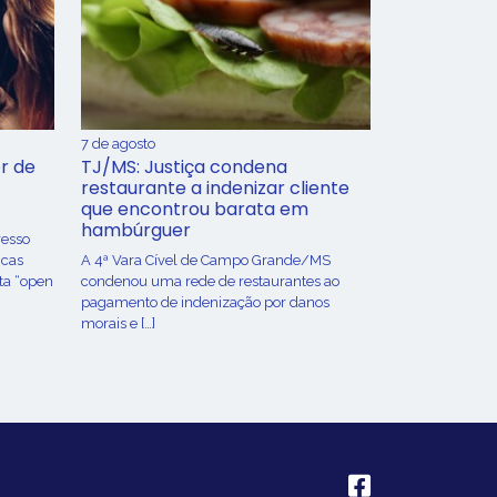
7 de agosto
r de
TJ/MS: Justiça condena
restaurante a indenizar cliente
que encontrou barata em
hambúrguer
resso
icas
A 4ª Vara Cível de Campo Grande/MS
ta “open
condenou uma rede de restaurantes ao
pagamento de indenização por danos
morais e […]