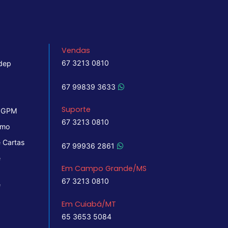
Vendas
67 3213 0810
dep
67 99839 3633
Suporte
 IGPM
67 3213 0810
imo
 Cartas
67 99936 2861
e
Em Campo Grande/MS
67 3213 0810
e
Em Cuiabá/MT
65 3653 5084