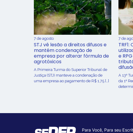
7 de agosto
7 de ago
STJ vê lesão a direitos difusos e
TRF1: 
mantém condenação de
utiliz
empresa por alterar fórmula de
e RPG
agrotóxicos
tribut
difusã
​A Primeira Turma do Superior Tribunal de
Justiça (STJ) manteve a condenação de
A 13ª T
uma empresa ao pagamento de R$ 1,75 […]
da 1ª R
determin
Para Você, Para seu Escrit