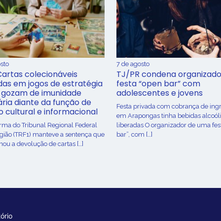
sto
7 de agosto
Cartas colecionáveis
TJ/PR condena organizado
adas em jogos de estratégia
festa “open bar” com
 gozam de imunidade
adolescentes e jovens
ária diante da função de
Festa privada com cobrança de ing
o cultural e informacional
em Arapongas tinha bebidas alcoól
urma do Tribunal Regional Federal
liberadas O organizador de uma fes
egião (TRF1) manteve a sentença que
bar”, com […]
ou a devolução de cartas […]
ório