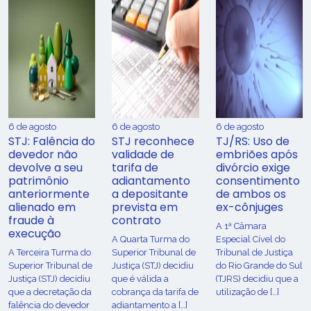
6 de agosto
6 de agosto
6 de agosto
STJ: Falência do
STJ reconhece
TJ/RS: Uso de
devedor não
validade de
embriões após
devolve a seu
tarifa de
divórcio exige
patrimônio
adiantamento
consentimento
anteriormente
a depositante
de ambos os
alienado em
prevista em
ex-cônjuges
fraude à
contrato
A 1ª Câmara
execução
A Quarta Turma do
Especial Cível do
A Terceira Turma do
Superior Tribunal de
Tribunal de Justiça
Superior Tribunal de
Justiça (STJ) decidiu
do Rio Grande do Sul
Justiça (STJ) decidiu
que é válida a
(TJRS) decidiu que a
que a decretação da
cobrança da tarifa de
utilização de […]
falência do devedor
adiantamento a […]